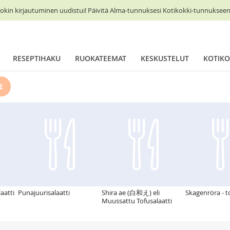
okin kirjautuminen uudistui! Päivitä Alma-tunnuksesi Kotikokki-tunnukseen 
RESEPTIHAKU
RUOKATEEMAT
KESKUSTELUT
KOTIKO
E
aatti
Punajuurisalaatti
Shira ae (白和え) eli
Skagenröra - t
Muussattu Tofusalaatti