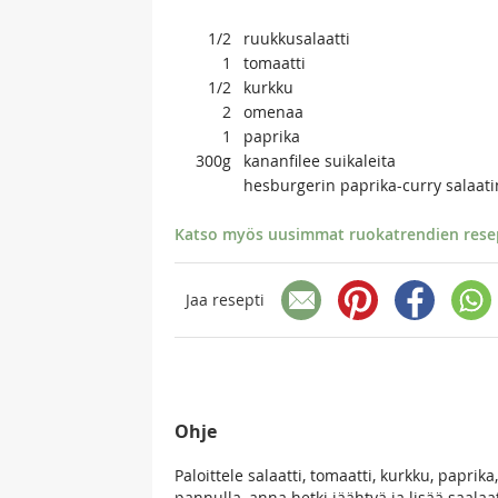
1/2
ruukkusalaatti
1
tomaatti
1/2
kurkku
2
omenaa
1
paprika
300g
kananfilee suikaleita
hesburgerin paprika-curry salaatin
Katso myös uusimmat ruokatrendien resept
Jaa resepti
Ohje
Paloittele salaatti, tomaatti, kurkku, paprik
pannulla, anna hetki jäähtyä ja lisää saala