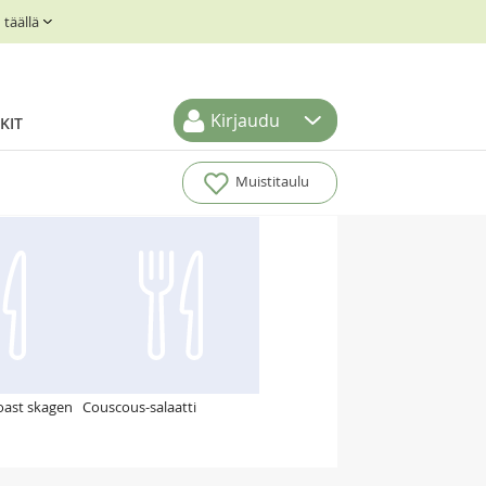
täällä
Kirjaudu
KIT
Muistitaulu
oast skagen
Couscous-salaatti