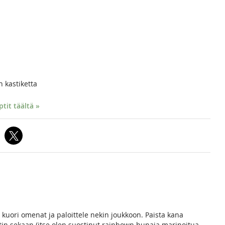
 kastiketta
it täältä »
a, kuori omenat ja paloittele nekin joukkoon. Paista kana
atin sekaan (itse olen suostinut rainbown hunaja marinoitua