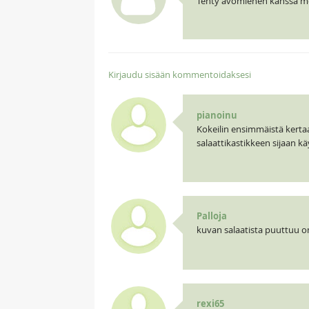
Tehty avomiehen kanssa mont
Kirjaudu sisään kommentoidaksesi
pianoinu
Kokeilin ensimmäistä kertaa t
salaattikastikkeen sijaan kä
Palloja
kuvan salaatista puuttuu o
rexi65