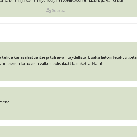
a kertaa ja koettu hyväksi ja terveelliseksi lounaaksi/päivälliseksi!
Seuraa
ehdä kanasalaattia itse ja tuli aivan täydellistä! Lisäksi laitoin fetakuutioit
ytin pienen lorauksen valkosipulisalaattikastiketta. Nam!
mena....