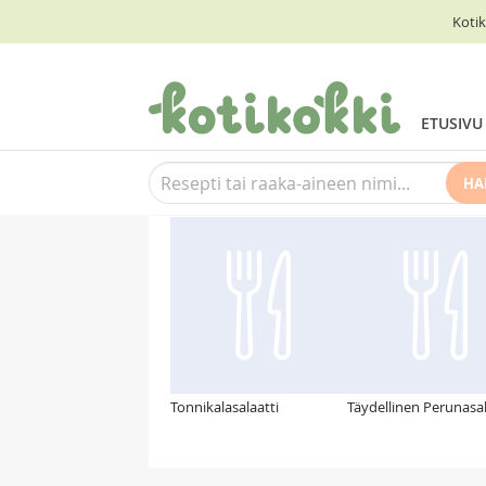
Kotik
ETUSIVU
HA
Suosittelemme myös
Tonnikalasalaatti
Täydellinen Perunasal