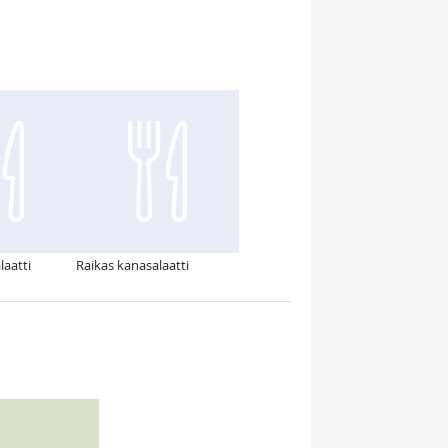
aatti
Raikas kanasalaatti