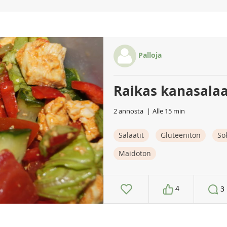
Palloja
Raikas kanasalaa
2 annosta
Alle 15 min
Salaatit
Gluteeniton
So
Maidoton
4
3