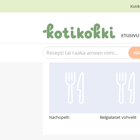
Kotik
ETUSIVU
HA
Suosittelemme myös
Nachopelti
Belgialaiset vohvelit