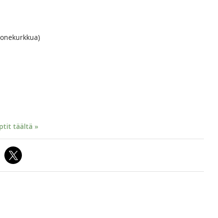
onekurkkua)
it täältä »