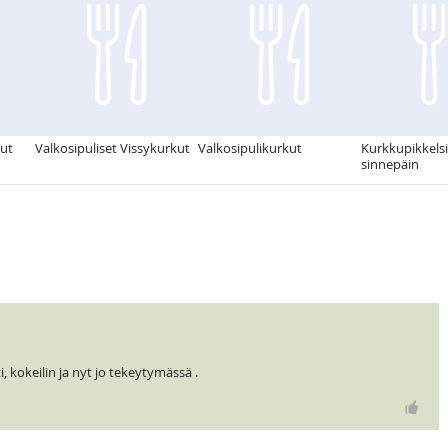
kut
Valkosipuliset Vissykurkut
Valkosipulikurkut
Kurkkupikkelsi 
sinnepäin
, kokeilin ja nyt jo tekeytymässä .