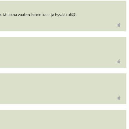
in. Muistoa vaalien laitoin kans ja hyvää tuli😋.