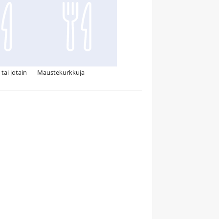
tai jotain
Maustekurkkuja