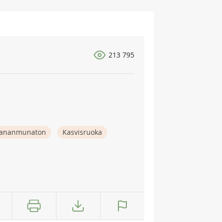
213 795
ananmunaton
Kasvisruoka