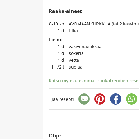
Raaka-aineet
8-10
kpl
AVOMAANKURKKUA (tai 2 kasvihu
1
dl
tilliä
Liemi:
1
dl
väkiviinaetikkaa
1
dl
sokeria
1
dl
vettä
1 1/2
tl
suolaa
Katso myös uusimmat ruokatrendien resept
Jaa resepti
Ohje