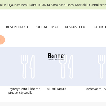
okin kirjautuminen uudistui! Päivitä Alma-tunnuksesi Kotikokki-tunnukseen 
RESEPTIHAKU
RUOKATEEMAT
KESKUSTELUT
KOTIKO
E
Täytetyt letut kikherne-
Mustikkacurd
Mehevät muna
pinaattitäytteellä