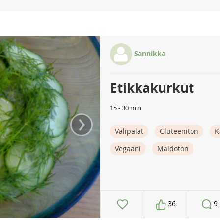
Sannikka
Etikkakurkut
15 - 30 min
›
Välipalat
Gluteeniton
K
Vegaani
Maidoton
36
9