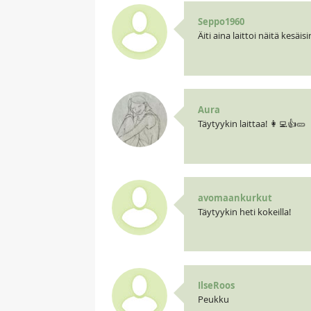
Seppo1960
Äiti aina laittoi näitä kesäis
Aura
Täytyykin laittaa! 👩‍💻👍🥒
avomaankurkut
Täytyykin heti kokeilla!
IlseRoos
Peukku