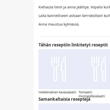
Kiehauta liemi ja anna jäähtyä. Viipaloi kurkut
Laita kannelliseen astiaan kerroksittain kurk
Anna maustua kylmässä.
Tähän reseptiin linkitetyt reseptit
Hedelmäinen kesäsalaatti
Tomaatti-
mozzarellasalaatti
Samankaltaisia reseptejä