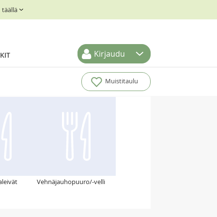
täällä
Kirjaudu
KIT
Muistitaulu
leivät
Vehnäjauhopuuro/-velli