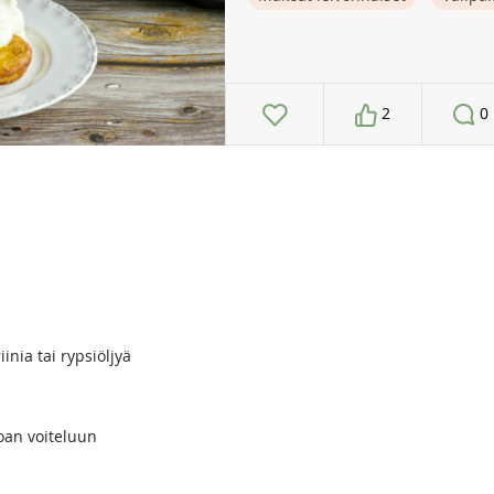
2
0
inia tai rypsiöljyä
uoan voiteluun