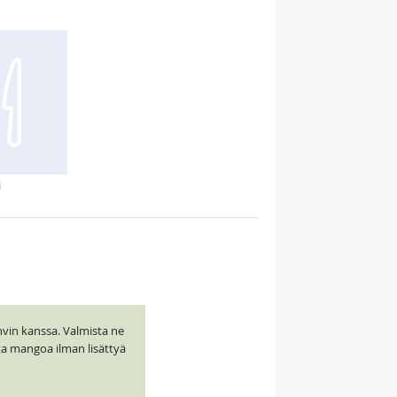
i
vin kanssa. Valmista ne
ta mangoa ilman lisättyä