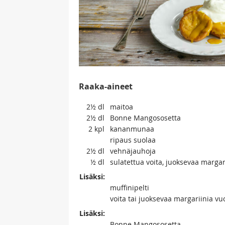
Raaka-aineet
2½
dl
maitoa
2½
dl
Bonne Mangososetta
2
kpl
kananmunaa
ripaus suolaa
2½
dl
vehnäjauhoja
½
dl
sulatettua voita, juoksevaa margari
Lisäksi:
muffinipelti
voita tai juoksevaa margariinia v
Lisäksi:
Bonne Mangososetta