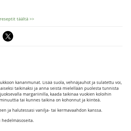
eseptit täältä >>
ukkoon kananmunat. Lisää suola, vehnäjauhot ja sulatettu voi,
saiseksi taikinaksi ja anna seistä mielellään puolesta tunnista
i juoksevalla margariinilla, kaada taikinaa vuokien koloihin
minuuttia tai kunnes taikina on kohonnut ja kiinteä.
een ja halutessasi vanilja- tai kermavaahdon kanssa.
i hedelmäsoseita.