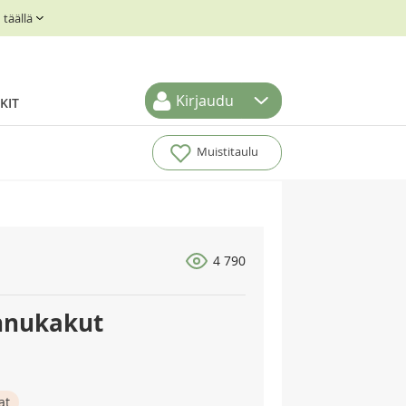
täällä
Kirjaudu
KIT
Muistitaulu
4 790
nnukakut
at