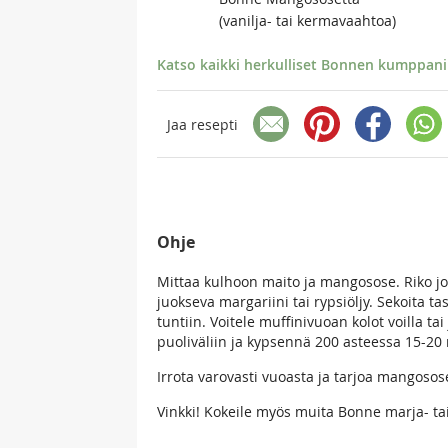
(vanilja- tai kermavaahtoa)
Katso kaikki herkulliset Bonnen kumppanir
Jaa resepti
Ohje
Mittaa kulhoon maito ja mangosose. Riko jo
juokseva margariini tai rypsiöljy. Sekoita ta
tuntiin. Voitele muffinivuoan kolot voilla ta
puoliväliin ja kypsennä 200 asteessa 15-20 
Irrota varovasti vuoasta ja tarjoa mangosos
Vinkki! Kokeile myös muita Bonne marja- ta