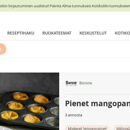
okin kirjautuminen uudistui! Päivitä Alma-tunnuksesi Kotikokki-tunnukseen 
RESEPTIHAKU
RUOKATEEMAT
KESKUSTELUT
KOTIKO
E
Bonne
Pienet mangopa
3 annosta
Makeat leivonnaiset
Välipal