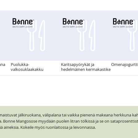
ana
Puolukka-
Karitsapyörykät ja
Omenajogurtt
valkosuklaakakku
hedelmäinen kermakastike
stuvat jälkiruokana, välipalana tai vaikka pienenä makeana herkkuna kah
a. Bonne Mangosose myydään puolen litran tölkissä ja se on sataprosenttis
iä aineksia. Kokeile myös ruonlaitossa ja leivonnassa.