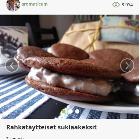
aromaticum
8 054
‹
›
Rahkatäytteiset suklaakeksit
7 annosta