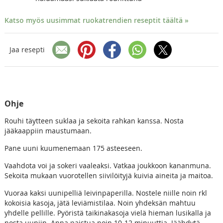
Katso myös uusimmat ruokatrendien reseptit täältä »
Jaa resepti
Ohje
Rouhi täytteen suklaa ja sekoita rahkan kanssa. Nosta
jääkaappiin maustumaan.
Pane uuni kuumenemaan 175 asteeseen.
Vaahdota voi ja sokeri vaaleaksi. Vatkaa joukkoon kananmuna.
Sekoita mukaan vuorotellen siivilöityjä kuivia aineita ja maitoa.
Vuoraa kaksi uunipelliä leivinpaperilla. Nostele niille noin rkl
kokoisia kasoja, jätä leviämistilaa. Noin yhdeksän mahtuu
yhdelle pellille. Pyöristä taikinakasoja vielä hieman lusikalla ja
nosta uuniin. Anna paistua noin 10-12 minuuttia. Jäähdytä.