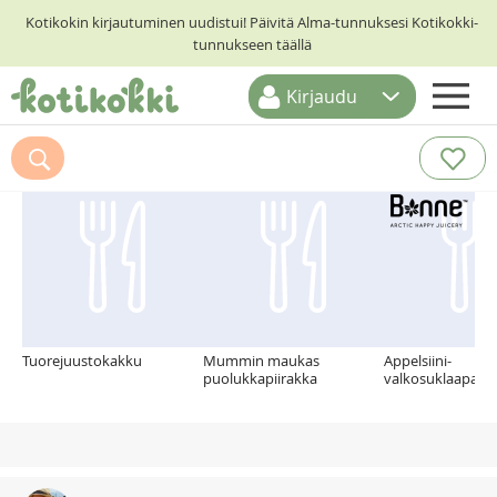
Kotikokin kirjautuminen uudistui! Päivitä Alma-tunnuksesi Kotikokki-
tunnukseen täällä
Kirjaudu
ETUSIVU
Suosittelemme myös
RESEPTIHAKU
RUOKATEEMAT
KESKUSTELUT
KOTIKOKIT
Tuorejuustokakku
Mummin maukas
Appelsiini-
puolukkapiirakka
valkosuklaaparfa