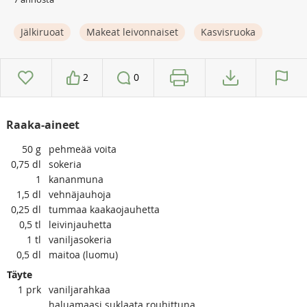
Jälkiruoat
Makeat leivonnaiset
Kasvisruoka
2
0
Raaka-aineet
50
g
pehmeää voita
0,75
dl
sokeria
1
kananmuna
1,5
dl
vehnäjauhoja
0,25
dl
tummaa kaakaojauhetta
0,5
tl
leivinjauhetta
1
tl
vaniljasokeria
0,5
dl
maitoa (luomu)
Täyte
1
prk
vaniljarahkaa
haluamaasi suklaata rouhittuna