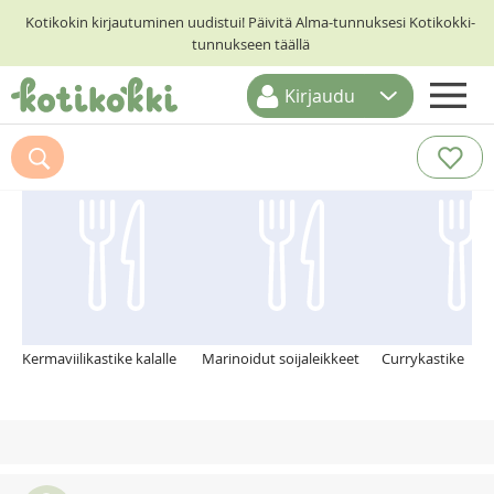
Kotikokin kirjautuminen uudistui! Päivitä Alma-tunnuksesi Kotikokki-
tunnukseen täällä
Kirjaudu
ETUSIVU
Suosittelemme myös
RESEPTIHAKU
RUOKATEEMAT
KESKUSTELUT
KOTIKOKIT
Kermaviilikastike kalalle
Marinoidut soijaleikkeet
Currykastike