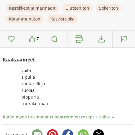
Kastikkeet ja marinadit
Gluteeniton
Sokeriton
Kananmunaton
Kasvisruoka
7
1
Raaka-aineet
voita
sipulia
kantarelleja
suolaa
pippuria
ruokakermaa
Katso myös uusimmat ruokatrendien reseptit täältä »
Jaa resepti