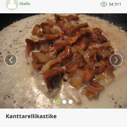
Mailo
54 511
‹
›
Kanttarellikastike