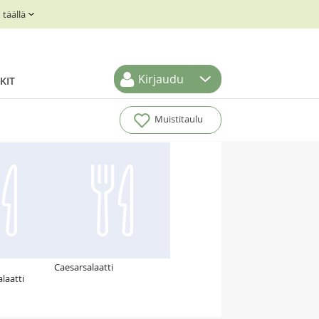
täällä
Kirjaudu
KIT
Muistitaulu
Caesarsalaatti
laatti