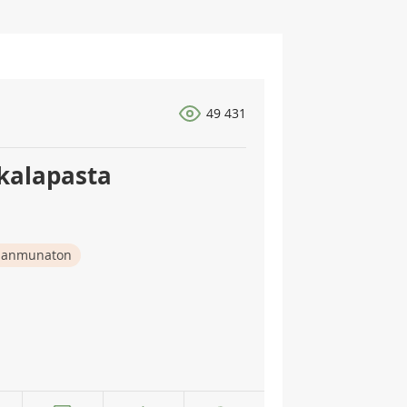
49 431
kalapasta
nanmunaton