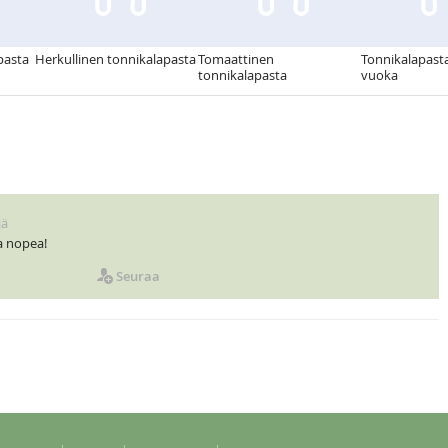
pasta
Herkullinen tonnikalapasta
Tomaattinen
Tonnikalapasta
tonnikalapasta
vuoka
jä
a nopea!
Seuraa