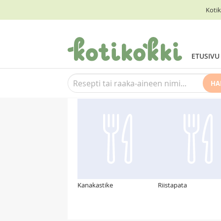
Kotik
ETUSIVU
HA
Suosittelemme myös
Kanakastike
Riistapata