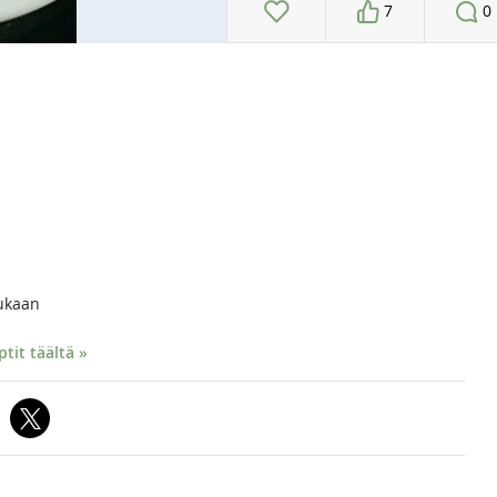
7
0
ukaan
it täältä »