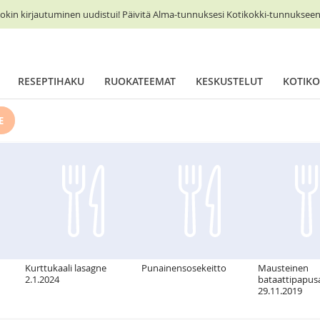
okin kirjautuminen uudistui! Päivitä Alma-tunnuksesi Kotikokki-tunnukseen 
RESEPTIHAKU
RUOKATEEMAT
KESKUSTELUT
KOTIKO
E
Kurttukaali lasagne
Punainensosekeitto
Mausteinen
2.1.2024
bataattipapusa
29.11.2019