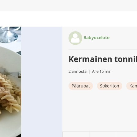
Babyocelote
Kermainen tonni
2 annosta
Alle 15 min
Pääruoat
Sokeriton
Ka