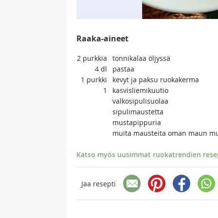
Raaka-aineet
2
purkkia
tonnikalaa öljyssä
4
dl
pastaa
1
purkki
kevyt ja paksu ruokakerma
1
kasvisliemikuutio
valkosipulisuolaa
sipulimaustetta
mustapippuria
muita mausteita oman maun m
Katso myös uusimmat ruokatrendien resept
Jaa resepti