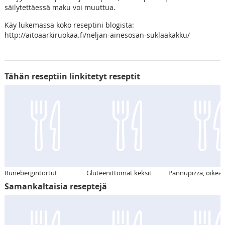
säilytettäessä maku voi muuttua.
Käy lukemassa koko reseptini blogista:
http://aitoaarkiruokaa.fi/neljan-ainesosan-suklaakakku/
Tähän reseptiin linkitetyt reseptit
Runebergintortut
Gluteenittomat keksit
Pannupizza, oikeas
Samankaltaisia reseptejä