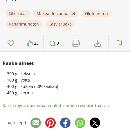
Jälkiruoat
Makeat leivonnaiset
Gluteeniton
Kananmunaton
Kasvisruoka
23
0
Raaka-aineet
300
g
keksejä
100
g
voita
400
g
suklaa (50%kaakao)
400
g
kerma
Katso myös uusimmat ruokatrendien reseptit täältä »
Jaa resepti