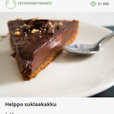
10154594871804457
31 660
Helppo suklaakakku
2 - 3 h