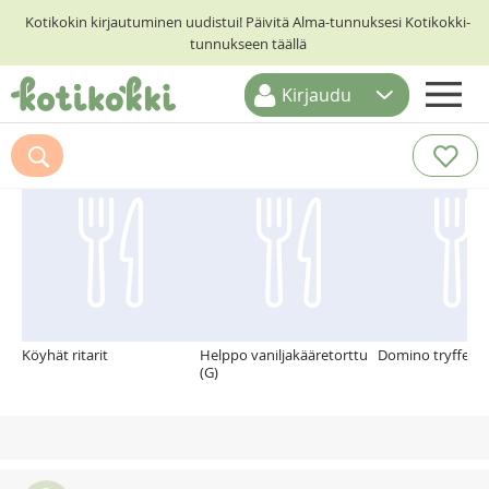
Kotikokin kirjautuminen uudistui! Päivitä Alma-tunnuksesi Kotikokki-
tunnukseen täällä
Kirjaudu
ETUSIVU
Suosittelemme myös
RESEPTIHAKU
RUOKATEEMAT
KESKUSTELUT
KOTIKOKIT
Köyhät ritarit
Helppo vaniljakääretorttu
Domino tryffelit
(G)