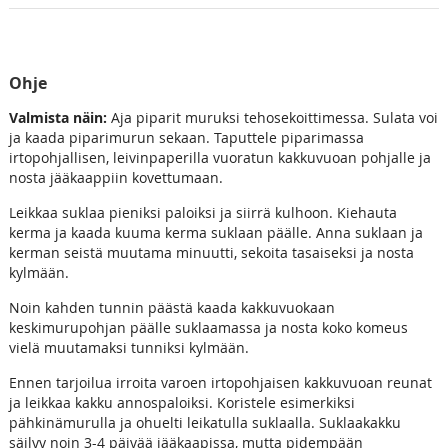
Ohje
Valmista näin:
Aja piparit muruksi tehosekoittimessa. Sulata voi
ja kaada piparimurun sekaan. Taputtele piparimassa
irtopohjallisen, leivinpaperilla vuoratun kakkuvuoan pohjalle ja
nosta jääkaappiin kovettumaan.
Leikkaa suklaa pieniksi paloiksi ja siirrä kulhoon. Kiehauta
kerma ja kaada kuuma kerma suklaan päälle. Anna suklaan ja
kerman seistä muutama minuutti, sekoita tasaiseksi ja nosta
kylmään.
Noin kahden tunnin päästä kaada kakkuvuokaan
keskimurupohjan päälle suklaamassa ja nosta koko komeus
vielä muutamaksi tunniksi kylmään.
Ennen tarjoilua irroita varoen irtopohjaisen kakkuvuoan reunat
ja leikkaa kakku annospaloiksi. Koristele esimerkiksi
pähkinämurulla ja ohuelti leikatulla suklaalla. Suklaakakku
säilyy noin 3-4 päivää jääkaapissa, mutta pidempään