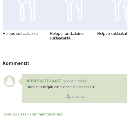
Helppo suklaakakku
Helppo ranskalainen
Helppo suklaakak
suklaakakku
Kommentit
10154594871804457
Reseptin tekijä
Tässä olis neljän ainesosan suklaakakku
Seuraa
Kirjaudu sisään kommentoidaksesi