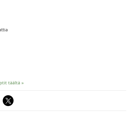
attia
it täältä »