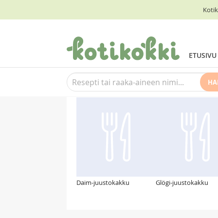
Kotik
ETUSIVU
HA
Suosittelemme myös
Daim-juustokakku
Glögi-juustokakku