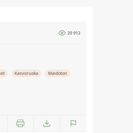
20 912
set
Kasvisruoka
Maidoton