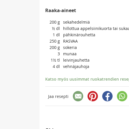
Raaka-aineet
200
g
sekahedelmiä
½
dl
hillottua appelsiinikuorta tai suka
1
dl
pähkinärouhetta
250
g
RASVAA
200
g
sokeria
3
munaa
1½
tl
leivinjauhetta
4
dl
vehnäjauhoja
Katso myös uusimmat ruokatrendien resept
Jaa resepti