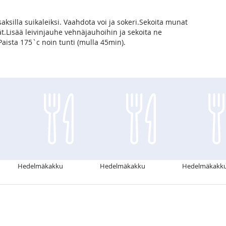
aksilla suikaleiksi. Vaahdota voi ja sokeri.Sekoita munat
.Lisää leivinjauhe vehnäjauhoihin ja sekoita ne
aista 175`c noin tunti (mulla 45min).
Hedelmäkakku
Hedelmäkakku
Hedelmäkakk