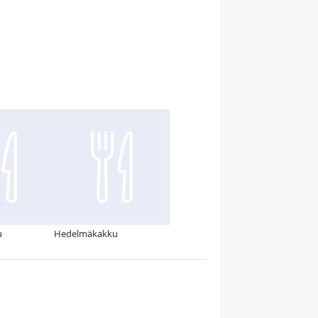
u
Hedelmäkakku