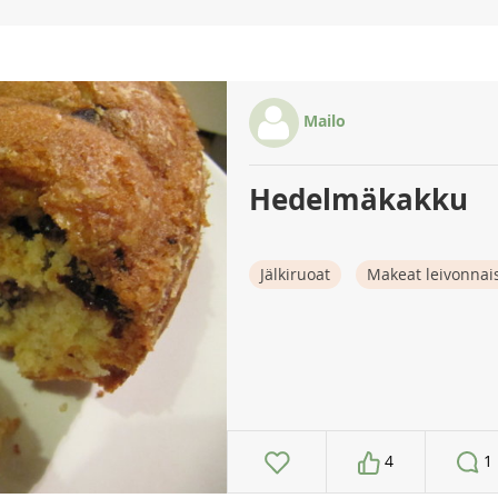
Mailo
Hedelmäkakku
Jälkiruoat
Makeat leivonnai
4
1