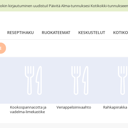
okin kirjautuminen uudistui! Päivitä Alma-tunnuksesi Kotikokki-tunnukseen 
RESEPTIHAKU
RUOKATEEMAT
KESKUSTELUT
KOTIKO
E
Kookospannacotta ja
Veriappelsiinivaahto
Rahkapiirakka
vadelma-limekastike