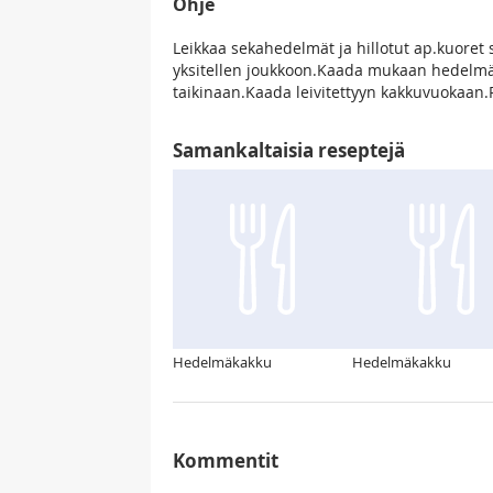
Ohje
Leikkaa sekahedelmät ja hillotut ap.kuoret s
yksitellen joukkoon.Kaada mukaan hedelmät
taikinaan.Kaada leivitettyyn kakkuvuokaan.P
Samankaltaisia reseptejä
Hedelmäkakku
Hedelmäkakku
Kommentit