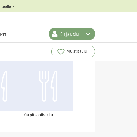
täällä
Kirjaudu
KIT
Muistitaulu
Kurpitsapiirakka