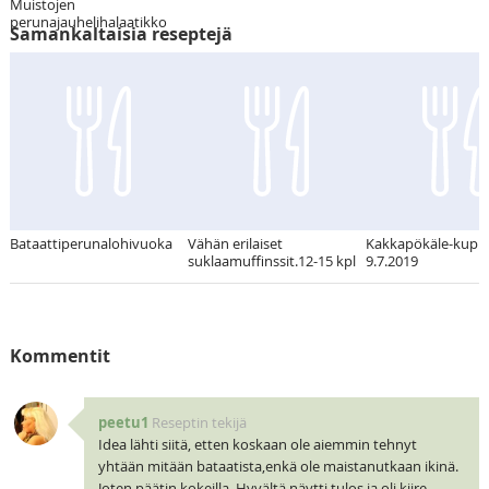
Muistojen
perunajauhelihalaatikko
Samankaltaisia reseptejä
Bataattiperunalohivuoka
Vähän erilaiset
Kakkapökäle-kupp
suklaamuffinssit.12-15 kpl
9.7.2019
Kommentit
peetu1
Reseptin tekijä
Idea lähti siitä, etten koskaan ole aiemmin tehnyt
yhtään mitään bataatista,enkä ole maistanutkaan ikinä.
Joten päätin kokeilla. Hyvältä näytti tulos ja oli kiire