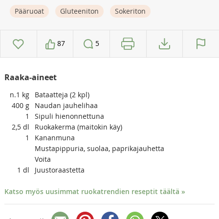
Pääruoat
Gluteeniton
Sokeriton
87
5
Raaka-aineet
n.1
kg
Bataatteja (2 kpl)
400
g
Naudan jauhelihaa
1
Sipuli hienonnettuna
2,5
dl
Ruokakerma (maitokin käy)
1
Kananmuna
Mustapippuria, suolaa, paprikajauhetta
Voita
1
dl
Juustoraastetta
Katso myös uusimmat ruokatrendien reseptit täältä »