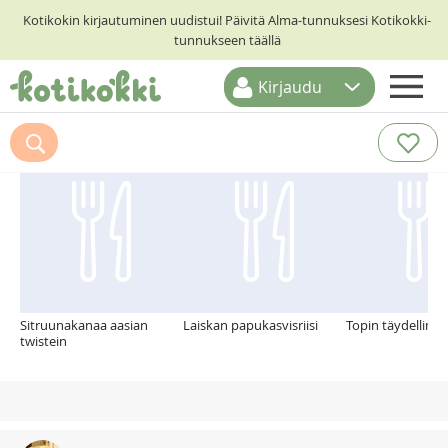
Kotikokin kirjautuminen uudistui! Päivitä Alma-tunnuksesi Kotikokki-
tunnukseen täällä
Kirjaudu
ETUSIVU
Suosittelemme myös
RESEPTIHAKU
RUOKATEEMAT
KESKUSTELUT
KOTIKOKIT
Sitruunakanaa aasian
Laiskan papukasvisriisi
Topin täydellinen
twistein