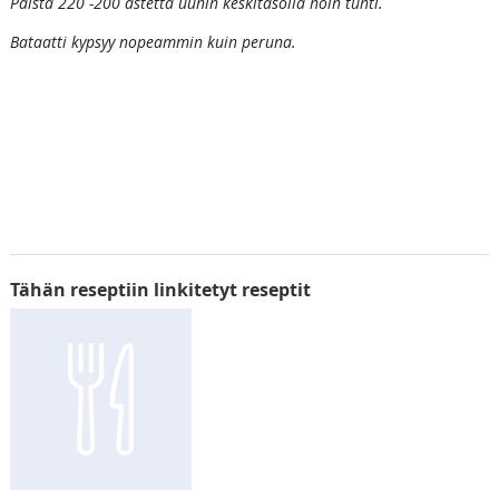
Paista 220 -200 astetta uunin keskitasolla noin tunti.
Bataatti kypsyy nopeammin kuin peruna.
Tähän reseptiin linkitetyt reseptit