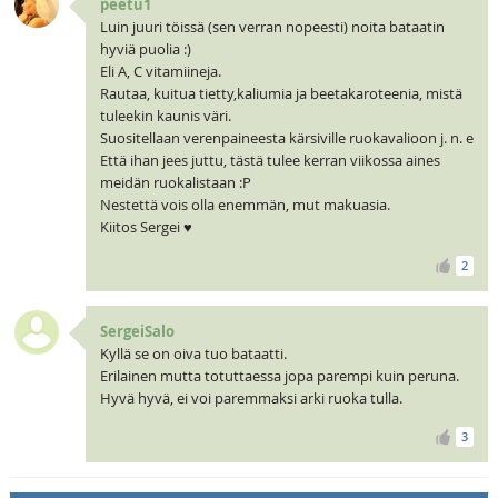
peetu1
Luin juuri töissä (sen verran nopeesti) noita bataatin
hyviä puolia :)
Eli A, C vitamiineja.
Rautaa, kuitua tietty,kaliumia ja beetakaroteenia, mistä
tuleekin kaunis väri.
Suositellaan verenpaineesta kärsiville ruokavalioon j. n. e
Että ihan jees juttu, tästä tulee kerran viikossa aines
meidän ruokalistaan :P
Nestettä vois olla enemmän, mut makuasia.
Kiitos Sergei ♥
2
SergeiSalo
Kyllä se on oiva tuo bataatti.
Erilainen mutta totuttaessa jopa parempi kuin peruna.
Hyvä hyvä, ei voi paremmaksi arki ruoka tulla.
3