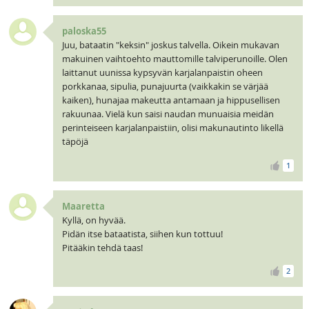
paloska55
Juu, bataatin "keksin" joskus talvella. Oikein mukavan
makuinen vaihtoehto mauttomille talviperunoille. Olen
laittanut uunissa kypsyvän karjalanpaistin oheen
porkkanaa, sipulia, punajuurta (vaikkakin se värjää
kaiken), hunajaa makeutta antamaan ja hippusellisen
rakuunaa. Vielä kun saisi naudan munuaisia meidän
perinteiseen karjalanpaistiin, olisi makunautinto likellä
täpöjä
1
Maaretta
Kyllä, on hyvää.
Pidän itse bataatista, siihen kun tottuu!
Pitääkin tehdä taas!
2