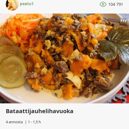
peetu1
104 791
Bataattijauhelihavuoka
4 annosta
1 - 1,5 h