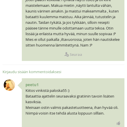
maistelemaan. Makua mietin ,näytti lantulta vähän,
kaunis värinen ainakin. Ja maistui makeammalta , kuten
bataatti kuulemma maistuu. Aika jännää, tutustelin ja
nautin. Taidan tykätä. Ja jos tykkään, silloin resepti
pääsee tänne minulle odottamaan uutta tekoa. Otin
lissää ja erilaista mutta hyvää, minun suulle sopivaa :P
Mies ei ollut paikalla ,iltavuorossa, joten hän nautiskelee
sitten huomenna lämmitettynä. Nam :P
Seuraa
Kirjaudu sisään kommentoidaksesi
peetu1
Kiitos vinkistä paloska55 :)
Bataattia ajattelin seuraavaksi gratiinin tavoin lisäten
kasviksia.
Meinaan ostin valmis pakastetuotteena, ihan hyvää oli.
Niimpä voisin itse tehdä alusta loppuun silllain.