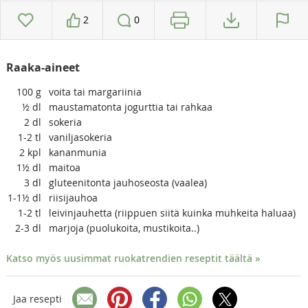
2
0
Raaka-aineet
100
g
voita tai margariinia
½
dl
maustamatonta jogurttia tai rahkaa
2
dl
sokeria
1-2
tl
vaniljasokeria
2
kpl
kananmunia
1½
dl
maitoa
3
dl
gluteenitonta jauhoseosta (vaalea)
1-1½
dl
riisijauhoa
1-2
tl
leivinjauhetta (riippuen siitä kuinka muhkeita haluaa)
2-3
dl
marjoja (puolukoita, mustikoita..)
Katso myös uusimmat ruokatrendien reseptit täältä »
Jaa resepti