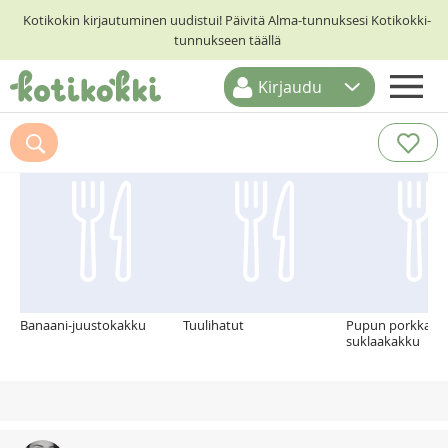
Kotikokin kirjautuminen uudistui! Päivitä Alma-tunnuksesi Kotikokki-
tunnukseen täällä
Kirjaudu
ETUSIVU
Suosittelemme myös
RESEPTIHAKU
RUOKATEEMAT
KESKUSTELUT
KOTIKOKIT
Banaani-juustokakku
Tuulihatut
Pupun porkkana
suklaakakku