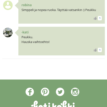
robina
Simppeli ja nopea ruoka. Täyttää vatsankin :) Peukku
1
-kati
Peukku.
Hauska vaihtoehto!
1