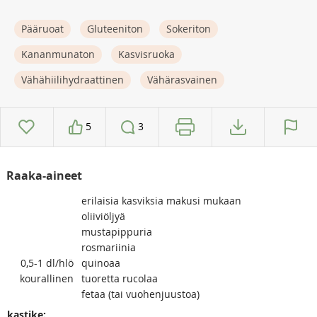
Pääruoat
Gluteeniton
Sokeriton
Kananmunaton
Kasvisruoka
Vähähiilihydraattinen
Vähärasvainen
5
3
Raaka-aineet
erilaisia kasviksia makusi mukaan
oliiviöljyä
mustapippuria
rosmariinia
0,5-1
dl/hlö
quinoaa
kourallinen
tuoretta rucolaa
fetaa (tai vuohenjuustoa)
kastike: