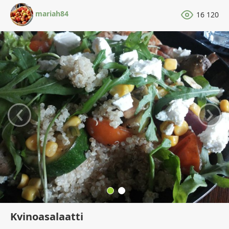
mariah84
16 120
‹
›
Kvinoasalaatti