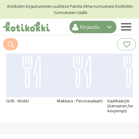
Kotikokin kirjautuminen uudistui! Päivitä Alma-tunnuksesi Kotikokki-
tunnukseen täällä
Kirjaudu
ETUSIVU
Suosittelemme myös
RESEPTIHAKU
RUOKATEEMAT
KESKUSTELUT
KOTIKOKIT
Grilli - Wokki
Makkara - Perunasalaatti
Kaalikääryle
(itämainen,helpp
kevyempi)