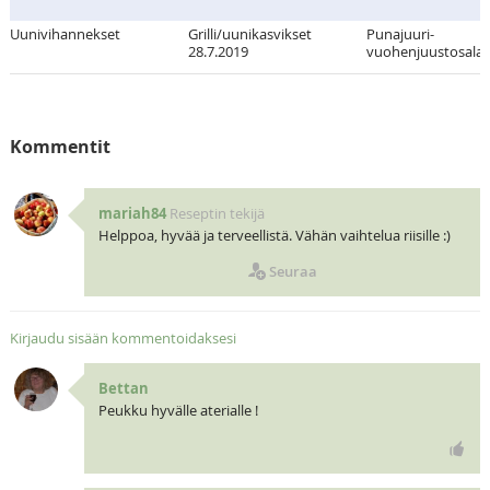
Uunivihannekset
Grilli/uunikasvikset
Punajuuri-
28.7.2019
vuohenjuustosalaa
Kommentit
mariah84
Reseptin tekijä
Helppoa, hyvää ja terveellistä. Vähän vaihtelua riisille :)
Seuraa
Kirjaudu sisään kommentoidaksesi
Bettan
Peukku hyvälle aterialle !