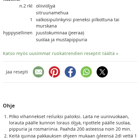
n.2
rkl
oliiviöljyä
sitruunamehua
1
valkosipulinkynsi pieneksi pilkottuna tai
murskana
hyppysellinen
juustokuminaa (jeeraa)
suolaa ja mustapippuria
Katso myös uusimmat ruokatrendien reseptit täältä »
Jaa resepti
Ohje
Pilko vihannekset reiluiksi paloiksi. Laita ne uunivuokaan,
lorauta päälle kunnon loraus öljyä, ripottele päälle suolaa,
pippuria ja rosmariinia. Paahda 200 asteessa noin 20 min.
Keitä quinoa pakkauksen ohjeen mukaan (yleensä 2dl vettä 1