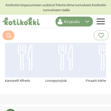
Kotikokin kirjautuminen uudistui! Päivitä Alma-tunnuksesi Kotikokki-
tunnukseen täällä
Kirjaudu
ETUSIVU
Suosittelemme myös
RESEPTIHAKU
RUOKATEEMAT
KESKUSTELUT
KOTIKOKIT
Kantarelli Alfredo
Linssipyörykät
Pinaatti-kikhern