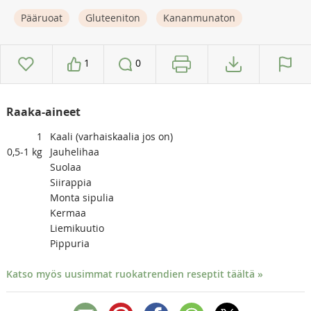
Pääruoat
Gluteeniton
Kananmunaton
1
0
Raaka-aineet
1
Kaali (varhaiskaalia jos on)
0,5-1
kg
Jauhelihaa
Suolaa
Siirappia
Monta sipulia
Kermaa
Liemikuutio
Pippuria
Katso myös uusimmat ruokatrendien reseptit täältä »