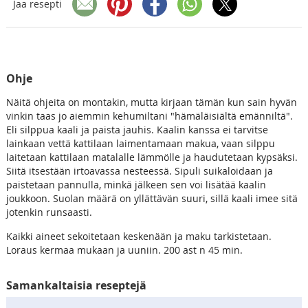
Jaa resepti
Ohje
Näitä ohjeita on montakin, mutta kirjaan tämän kun sain hyvän
vinkin taas jo aiemmin kehumiltani "hämäläisiältä emänniltä".
Eli silppua kaali ja paista jauhis. Kaalin kanssa ei tarvitse
lainkaan vettä kattilaan laimentamaan makua, vaan silppu
laitetaan kattilaan matalalle lämmölle ja haudutetaan kypsäksi.
Siitä itsestään irtoavassa nesteessä. Sipuli suikaloidaan ja
paistetaan pannulla, minkä jälkeen sen voi lisätää kaalin
joukkoon. Suolan määrä on yllättävän suuri, sillä kaali imee sitä
jotenkin runsaasti.
Kaikki aineet sekoitetaan keskenään ja maku tarkistetaan.
Loraus kermaa mukaan ja uuniin. 200 ast n 45 min.
Samankaltaisia reseptejä