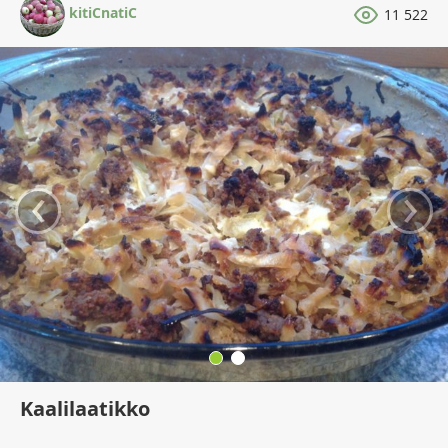
kitiCnatiC
11 522
‹
›
Kaalilaatikko