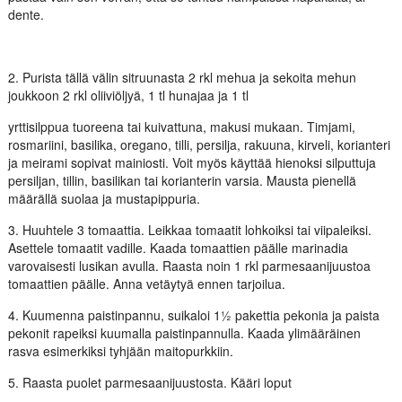
dente.
2. Purista tällä välin sitruunasta 2 rkl mehua ja sekoita mehun
joukkoon 2 rkl oliiviöljyä, 1 tl hunajaa ja 1 tl
yrttisilppua tuoreena tai kuivattuna, makusi mukaan. Timjami,
rosmariini, basilika, oregano, tilli, persilja, rakuuna, kirveli, korianteri
ja meirami sopivat mainiosti. Voit myös käyttää hienoksi silputtuja
persiljan, tillin, basilikan tai korianterin varsia. Mausta pienellä
määrällä suolaa ja mustapippuria.
3. Huuhtele 3 tomaattia. Leikkaa tomaatit lohkoiksi tai viipaleiksi.
Asettele tomaatit vadille. Kaada tomaattien päälle marinadia
varovaisesti lusikan avulla. Raasta noin 1 rkl parmesaanijuustoa
tomaattien päälle. Anna vetäytyä ennen tarjoilua.
4. Kuumenna paistinpannu, suikaloi 1½ pakettia pekonia ja paista
pekonit rapeiksi kuumalla paistinpannulla. Kaada ylimääräinen
rasva esimerkiksi tyhjään maitopurkkiin.
5. Raasta puolet parmesaanijuustosta. Kääri loput