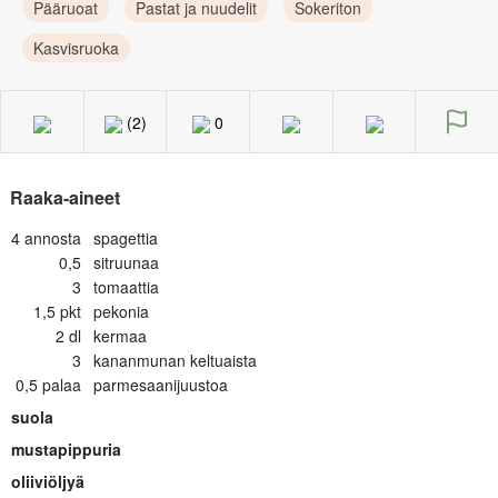
Pääruoat
Pastat ja nuudelit
Sokeriton
Kasvisruoka
(2)
0
Raaka-aineet
4
annosta
spagettia
0,5
sitruunaa
3
tomaattia
1,5
pkt
pekonia
2
dl
kermaa
3
kananmunan keltuaista
0,5
palaa
parmesaanijuustoa
suola
mustapippuria
oliiviöljyä