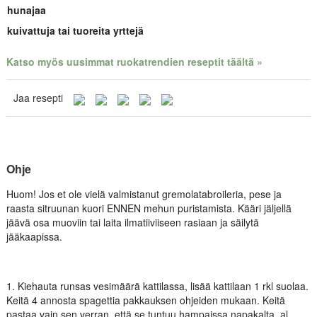
hunajaa
kuivattuja tai tuoreita yrttejä
Katso myös uusimmat ruokatrendien reseptit täältä »
Jaa resepti
Ohje
Huom! Jos et ole vielä valmistanut gremolatabroileria, pese ja
raasta sitruunan kuori ENNEN mehun puristamista. Kääri jäljellä
jäävä osa muoviin tai laita ilmatiiviiseen rasiaan ja säilytä
jääkaapissa.
1. Kiehauta runsas vesimäärä kattilassa, lisää kattilaan 1 rkl suolaa.
Keitä 4 annosta spagettia pakkauksen ohjeiden mukaan. Keitä
pastaa vain sen verran, että se tuntuu hampaissa napakalta, al