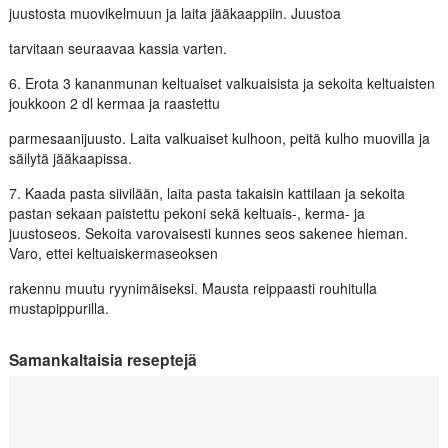
juustosta muovikelmuun ja laita jääkaappiin. Juustoa
tarvitaan seuraavaa kassia varten.
6. Erota 3 kananmunan keltuaiset valkuaisista ja sekoita keltuaisten
joukkoon 2 dl kermaa ja raastettu
parmesaanijuusto. Laita valkuaiset kulhoon, peitä kulho muovilla ja
säilytä jääkaapissa.
7. Kaada pasta siivilään, laita pasta takaisin kattilaan ja sekoita
pastan sekaan paistettu pekoni sekä keltuais-, kerma- ja
juustoseos. Sekoita varovaisesti kunnes seos sakenee hieman.
Varo, ettei keltuaiskermaseoksen
rakennu muutu ryynimäiseksi. Mausta reippaasti rouhitulla
mustapippurilla.
Samankaltaisia reseptejä