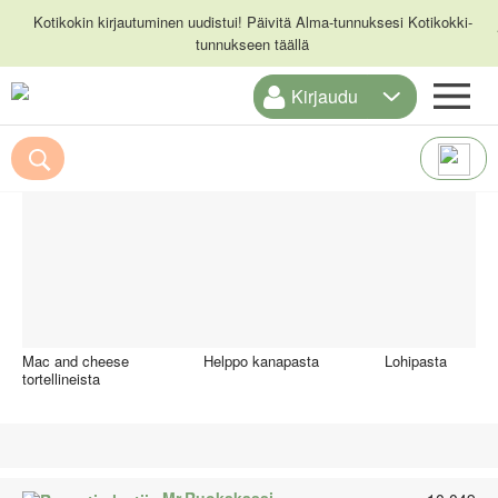
Kotikokin kirjautuminen uudistui! Päivitä Alma-tunnuksesi Kotikokki-
tunnukseen täällä
Kirjaudu
ETUSIVU
Suosittelemme myös
RESEPTIHAKU
RUOKATEEMAT
KESKUSTELUT
KOTIKOKIT
Mac and cheese
Helppo kanapasta
Lohipasta
tortellineista