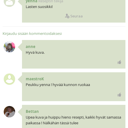
yenna
Reseptin tekijä
Lasten suosikki!
Seuraa
Kirjaudu sisään kommentoidaksesi
anne
Hyvä kuva.
maestroK
Peukku yenna ! hyvää kunnon ruokaa
Bettan
Upea kuva ja huippu hieno resepti, kaikki hyvät samassa
paikassa ! Nälkähän tässä tulee