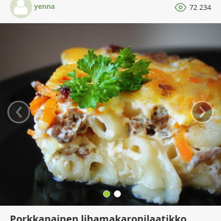
yenna
72 234
‹
›
Porkkanainen lihamakaronilaatikko