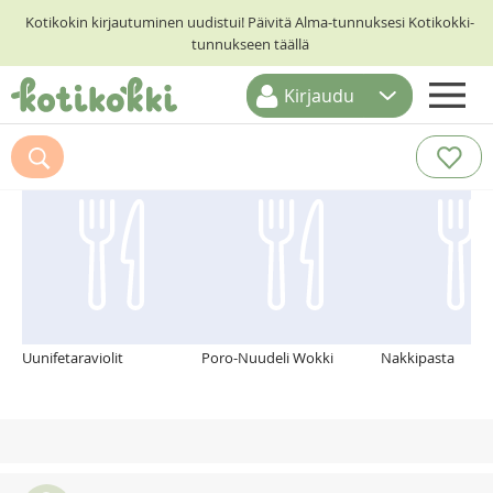
Kotikokin kirjautuminen uudistui! Päivitä Alma-tunnuksesi Kotikokki-
tunnukseen täällä
Kirjaudu
ETUSIVU
Suosittelemme myös
RESEPTIHAKU
RUOKATEEMAT
KESKUSTELUT
KOTIKOKIT
Uunifetaraviolit
Poro-Nuudeli Wokki
Nakkipasta