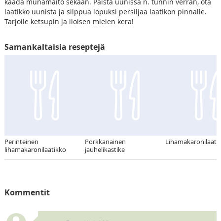
kaada munamaito sekaan. Paista uunissa n. tunnin verran, ota
laatikko uunista ja silppua lopuksi persiljaa laatikon pinnalle.
Tarjoile ketsupin ja iloisen mielen kera!
Samankaltaisia reseptejä
Perinteinen
Porkkanainen
Lihamakaronilaati
lihamakaronilaatikko
jauhelikastike
Kommentit