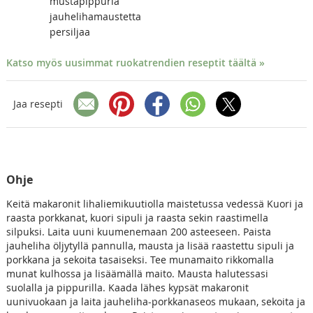
mustapippuria
jauhelihamaustetta
persiljaa
Katso myös uusimmat ruokatrendien reseptit täältä »
Jaa resepti
Ohje
Keitä makaronit lihaliemikuutiolla maistetussa vedessä Kuori ja
raasta porkkanat, kuori sipuli ja raasta sekin raastimella
silpuksi. Laita uuni kuumenemaan 200 asteeseen. Paista
jauheliha öljytyllä pannulla, mausta ja lisää raastettu sipuli ja
porkkana ja sekoita tasaiseksi. Tee munamaito rikkomalla
munat kulhossa ja lisäämällä maito. Mausta halutessasi
suolalla ja pippurilla. Kaada lähes kypsät makaronit
uunivuokaan ja laita jauheliha-porkkanaseos mukaan, sekoita ja