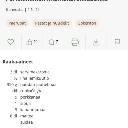
6 annosta
1,5 - 2 h
Pääruoat
Pastat ja nuudelit
Sokeriton
21
7
Raaka-aineet
3
dl
sarvimakaronia
½
lihaliemikuutio
350
g
naudan jauhelihaa
1
rkl
ruokaÖljyÄ
5
porkkanaa
1
sipuli
3
kananmunaa
8
dl
maitoa
suolaa