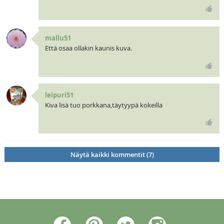
mallu51
Että osaa ollakin kaunis kuva.
leipuri51
Kiva lisä tuo porkkana,täytyypä kokeilla
Näytä kaikki kommentit (7)