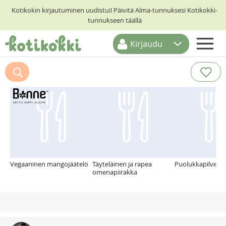
Kotikokin kirjautuminen uudistui! Päivitä Alma-tunnuksesi Kotikokki-
tunnukseen täällä
Kirjaudu
ETUSIVU
Suosittelemme myös
RESEPTIHAKU
RUOKATEEMAT
KESKUSTELUT
KOTIKOKIT
Vegaaninen mangojäätelö
Täyteläinen ja rapea
Puolukkapilvet
omenapiirakka