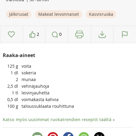
Jälkiruoat
Makeat leivonnaiset
Kasvisruoka
2
0
Raaka-aineet
125
g
voita
1
dl
sokeria
2
munaa
2,5
dl
vehnäjauhoja
1
tl
leivinjauhetta
0,5
dl
voimakasta kahvia
100
g
taloussuklaata rouhittuna
Katso myös uusimmat ruokatrendien reseptit täältä »