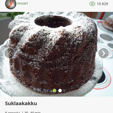
muari
10 629
‹
›
Suklaakakku
8 annosta
30 - 60 min