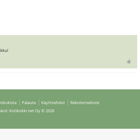
akku!
tikokista
Palaute
Käyttöehdot
Rekisteriseloste
ukot: Kotikokki net Oy
© 2026