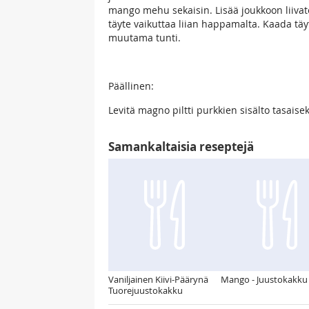
mango mehu sekaisin. Lisää joukkoon liivate
täyte vaikuttaa liian happamalta. Kaada tä
muutama tunti.
Päällinen:
Levitä magno piltti purkkien sisälto tasaise
Samankaltaisia reseptejä
Vaniljainen Kiivi-Päärynä
Mango - Juustokakku
Tuorejuustokakku