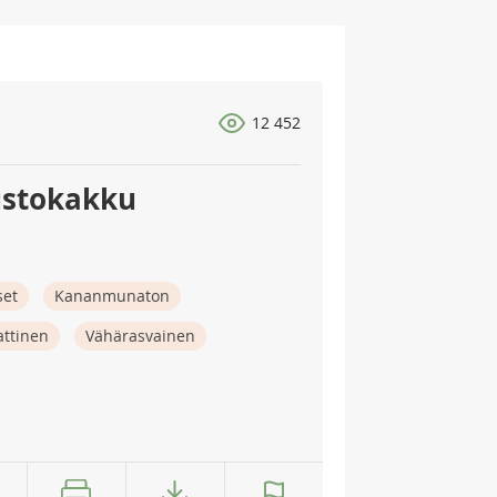
12 452
ustokakku
set
Kananmunaton
attinen
Vähärasvainen