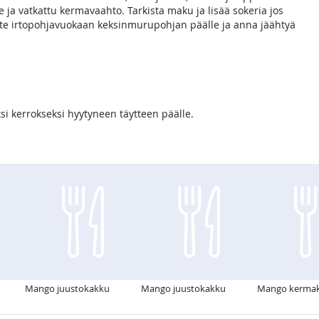
 ja vatkattu kermavaahto. Tarkista maku ja lisää sokeria jos
yte irtopohjavuokaan keksinmurupohjan päälle ja anna jäähtyä
ksi kerrokseksi hyytyneen täytteen päälle.
Mango juustokakku
Mango juustokakku
Mango kerma