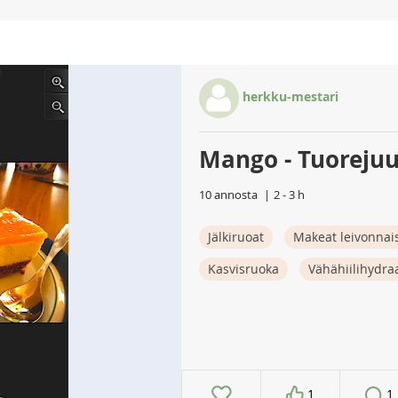
herkku-mestari
Mango - Tuoreju
10 annosta
2 - 3 h
Jälkiruoat
Makeat leivonnai
Kasvisruoka
Vähähiilihydra
1
1