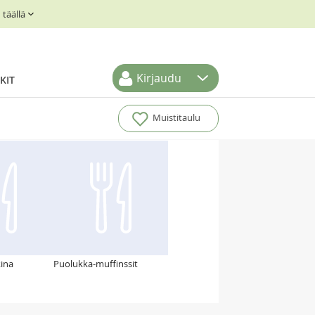
täällä
Kirjaudu
KIT
Muistitaulu
kina
Puolukka-muffinssit