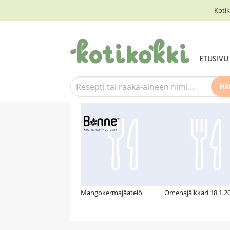
Kotik
ETUSIVU
HA
Suosittelemme myös
Mangokermajäätelö
Omenajälkkäri 18.1.2