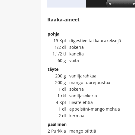
Raaka-aineet
pohja
15
Kpl
digestive tai kaurakeksejä
1/2
dl
sokeria
1,1/2
tl
kanelia
60
g
voita
täyte
200
g
vaniljarahkaa
200
g
mango tuorejuustoa
1
dl
sokeria
1
rkl
vaniljasokeria
4
Kpl
liivatelehtiä
1
dl
appelsiini-mango mehua
2
dl
kermaa
päällinen
2
Purkkia
mango pilttiä