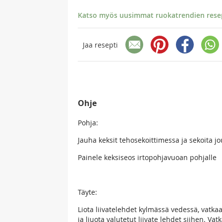
Katso myös uusimmat ruokatrendien resept
Jaa resepti
Ohje
Pohja:
Jauha keksit tehosekoittimessa ja sekoita jo
Painele keksiseos irtopohjavuoan pohjalle
Täyte:
Liota liivatelehdet kylmässä vedessä, vat
ja liuota valutetut liivate lehdet siihen. Va