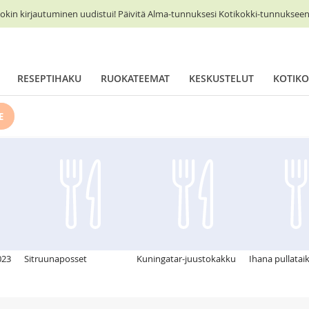
okin kirjautuminen uudistui! Päivitä Alma-tunnuksesi Kotikokki-tunnukseen 
RESEPTIHAKU
RUOKATEEMAT
KESKUSTELUT
KOTIKO
E
023
Sitruunaposset
Kuningatar-juustokakku
Ihana pullatai