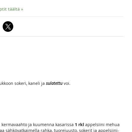
it täältä »
ukkoon sokeri, kaneli ja
sulatettu
voi.
kaa kermavaahto ja kuumenna kasarissa
1 rkl
appelsiini mehua
tkaa sähkövatkaimella rahka, tuorejuusto, sokerit ja appelsiini-