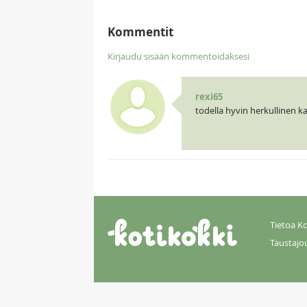
Kommentit
Kirjaudu sisään kommentoidaksesi
rexi65
todella hyvin herkullinen k
Tietoa Ko
Taustajo