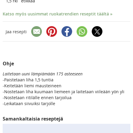
1,5
rkl
etikkaa
Katso myös uusimmat ruokatrendien reseptit täältä »
Jaa resepti
Ohje
Laitetaan uuni lämpiämään 175 asteeseen
-Paistetaan liha 1,5 tuntia
-Keitetään liemi mausteineen
-Nostetaan liha kuumaan liemeen ja laitetaan viileään yön yli
-Nostetaan ritilälle ennen tarjoilua
-Leikataan siivuiksi tarjolle
Samankaltaisia reseptejä