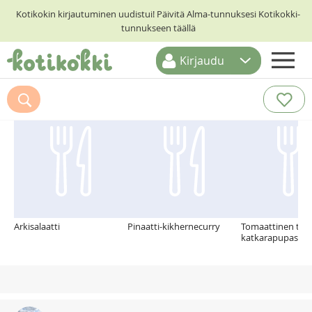
Kotikokin kirjautuminen uudistui! Päivitä Alma-tunnuksesi Kotikokki-
tunnukseen täällä
Kirjaudu
ETUSIVU
Suosittelemme myös
RESEPTIHAKU
RUOKATEEMAT
KESKUSTELUT
KOTIKOKIT
Arkisalaatti
Pinaatti-kikhernecurry
Tomaattinen tonn
katkarapupasta