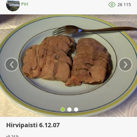
Piri
26 115
‹
›
Hirvipaisti 6.12.07
yli 24 h