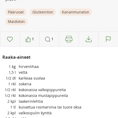
Pääruoat
Gluteeniton
Kananmunaton
Maidoton
1
1
Raaka-aineet
1
kg
hirvenlihaa
1,5
l
vettä
1/2
dl
karkeaa suolaa
1
rkl
sokeria
1/2
rkl
kokonaisia valkopippureita
1/2
rkl
kokonaisia mustapippureita
2
kpl
laakerinlehtiä
1
tl
kuivattua rosmariinia tai tuore oksa
2
kpl
valkosipulin kynttä