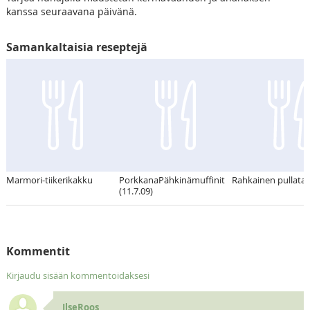
kanssa seuraavana päivänä.
Samankaltaisia reseptejä
Marmori-tiikerikakku
PorkkanaPähkinämuffinit
Rahkainen pullatai
(11.7.09)
Kommentit
Kirjaudu sisään kommentoidaksesi
IlseRoos