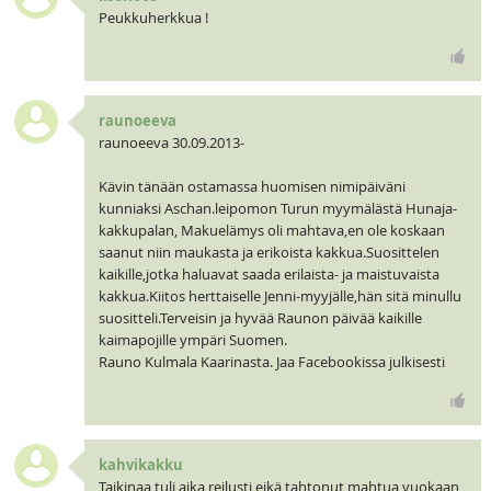
Peukkuherkkua !
raunoeeva
raunoeeva 30.09.2013-
Kävin tänään ostamassa huomisen nimipäiväni
kunniaksi Aschan.leipomon Turun myymälästä Hunaja-
kakkupalan, Makuelämys oli mahtava,en ole koskaan
saanut niin maukasta ja erikoista kakkua.Suosittelen
kaikille,jotka haluavat saada erilaista- ja maistuvaista
kakkua.Kiitos herttaiselle Jenni-myyjälle,hän sitä minullu
suositteli.Terveisin ja hyvää Raunon päivää kaikille
kaimapojille ympäri Suomen.
Rauno Kulmala Kaarinasta. Jaa Facebookissa julkisesti
kahvikakku
Taikinaa tuli aika reilusti eikä tahtonut mahtua vuokaan