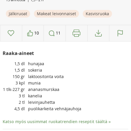
Jälkiruoat
Makeat leivonnaiset
Kasvisruoka
10
11
Raaka-aineet
1,5
dl
hunajaa
1,5
dl
sokeria
150
gr
laktoositonta voita
3
kpl
munia
1
tlk-227 gr
ananasmurskaa
3
tl
kanelia
2
tl
leivinjauhetta
4,5
dl
puolikarkeita vehnäjauhoja
Katso myös uusimmat ruokatrendien reseptit täältä »