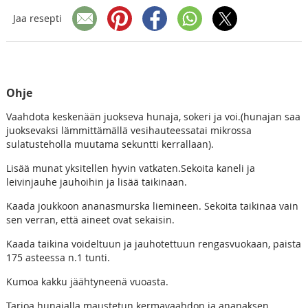
Jaa resepti
Ohje
Vaahdota keskenään juokseva hunaja, sokeri ja voi.(hunajan saa
juoksevaksi lämmittämällä vesihauteessatai mikrossa
sulatusteholla muutama sekuntti kerrallaan).
Lisää munat yksitellen hyvin vatkaten.Sekoita kaneli ja
leivinjauhe jauhoihin ja lisää taikinaan.
Kaada joukkoon ananasmurska liemineen. Sekoita taikinaa vain
sen verran, että aineet ovat sekaisin.
Kaada taikina voideltuun ja jauhotettuun rengasvuokaan, paista
175 asteessa n.1 tunti.
Kumoa kakku jäähtyneenä vuoasta.
Tarjoa hunajalla maustetun kermavaahdon ja ananaksen