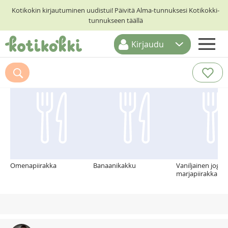
Kotikokin kirjautuminen uudistui! Päivitä Alma-tunnuksesi Kotikokki-
tunnukseen täällä
Kirjaudu
ETUSIVU
Suosittelemme myös
RESEPTIHAKU
RUOKATEEMAT
KESKUSTELUT
KOTIKOKIT
Omenapiirakka
Banaanikakku
Vaniljainen jogurt
marjapiirakka