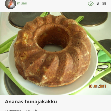
muari
18 135
Ananas-hunajakakku
15 annosta
1,5 - 2 h