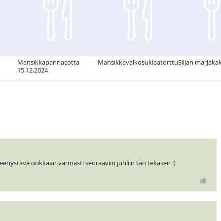
Mansikkapannacotta
Mansikkavalkosuklaatorttu
Siljan marjaka
15.12.2024
enystävä ookkaan varmasti seuraaviin juhliin tän tekasen :)