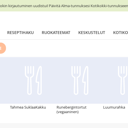
okin kirjautuminen uudistui! Päivitä Alma-tunnuksesi Kotikokki-tunnukseen 
RESEPTIHAKU
RUOKATEEMAT
KESKUSTELUT
KOTIKO
E
Tahmea SuklaaKakku
Runebergintortut
Luumurahka
(vegaaninen)