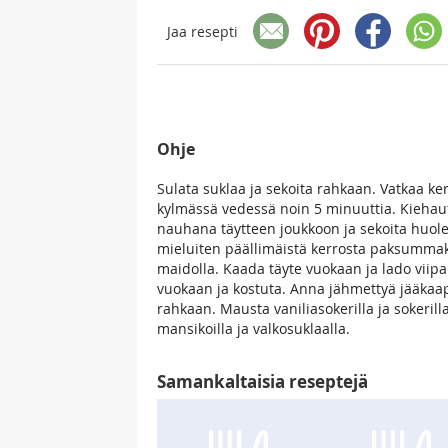
Jaa resepti
Ohje
Sulata suklaa ja sekoita rahkaan. Vatkaa ke
kylmässä vedessä noin 5 minuuttia. Kiehauta
nauhana täytteen joukkoon ja sekoita huolel
mieluiten päällimäistä kerrosta paksummaks
maidolla. Kaada täyte vuokaan ja lado viip
vuokaan ja kostuta. Anna jähmettyä jääkaa
rahkaan. Mausta vaniliasokerilla ja sokeril
mansikoilla ja valkosuklaalla.
Samankaltaisia reseptejä