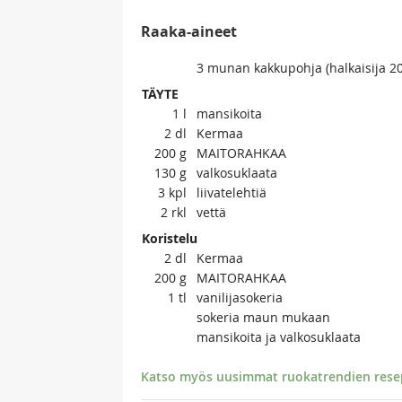
Raaka-aineet
3 munan kakkupohja (halkaisija 2
TÄYTE
1
l
mansikoita
2
dl
Kermaa
200
g
MAITORAHKAA
130
g
valkosuklaata
3
kpl
liivatelehtiä
2
rkl
vettä
Koristelu
2
dl
Kermaa
200
g
MAITORAHKAA
1
tl
vanilijasokeria
sokeria maun mukaan
mansikoita ja valkosuklaata
Katso myös uusimmat ruokatrendien resept