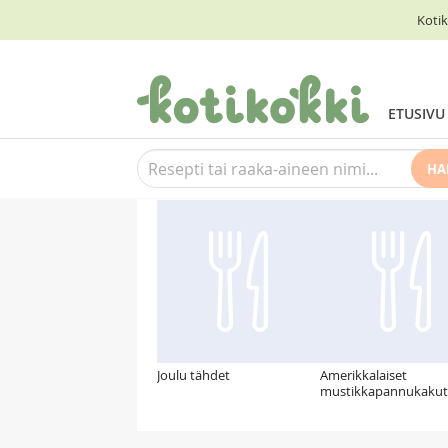
Kotik
ETUSIVU
HA
Suosittelemme myös
Joulu tähdet
Amerikkalaiset
mustikkapannukakut