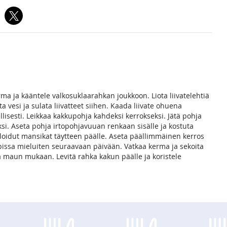
rma ja kääntele valkosuklaarahkan joukkoon. Liota liivatelehtiä
 vesi ja sulata liivatteet siihen. Kaada liivate ohuena
lisesti. Leikkaa kakkupohja kahdeksi kerrokseksi. Jätä pohja
i. Aseta pohja irtopohjavuuan renkaan sisälle ja kostuta
aloidut mansikat täytteen päälle. Aseta päällimmäinen kerros
pissa mieluiten seuraavaan päivään. Vatkaa kerma ja sekoita
la maun mukaan. Levitä rahka kakun päälle ja koristele