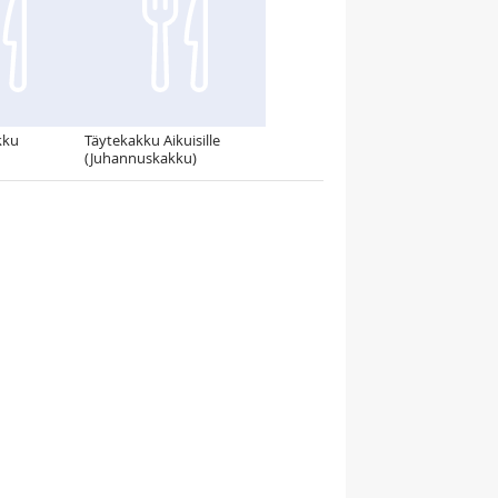
kku
Täytekakku Aikuisille
(Juhannuskakku)