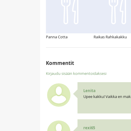
Panna Cotta
Raikas Rahkakakku
Kommentit
Kirjaudu sisään kommentoidaksesi
Lenita
Upee kakku! Vaikka en make
rexi65