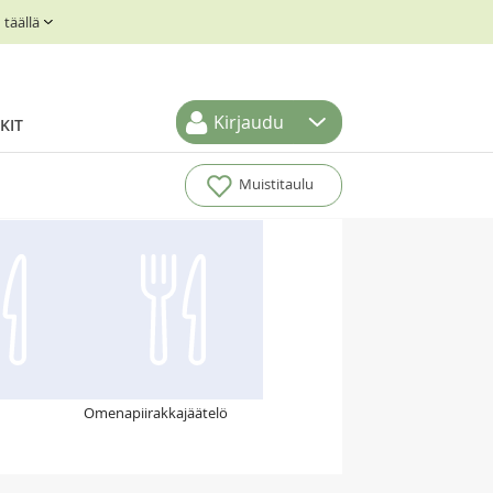
täällä
Kirjaudu
KIT
Muistitaulu
Omenapiirakkajäätelö