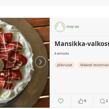
may-aa
Mansikka-valko
›
6 annosta
Jälkiruoat
Makeat leivonnai
6
2