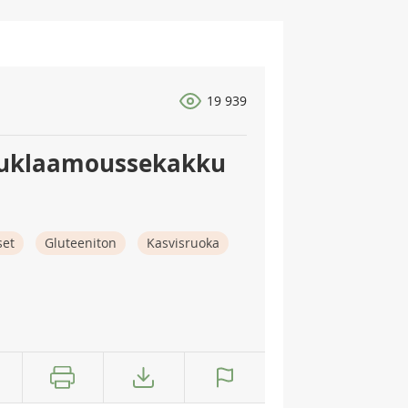
19 939
suklaamoussekakku
set
Gluteeniton
Kasvisruoka