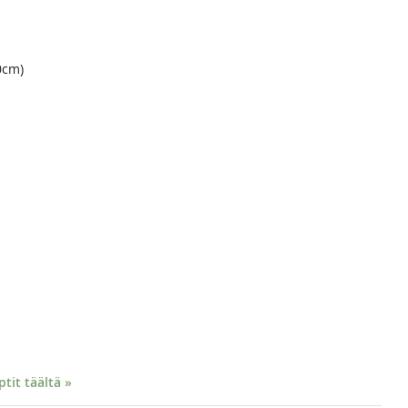
0cm)
it täältä »