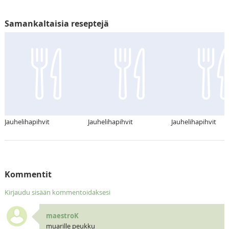
Samankaltaisia reseptejä
Jauhelihapihvit
Jauhelihapihvit
Jauhelihapihvit
Kommentit
Kirjaudu sisään kommentoidaksesi
maestroK
muarille peukku