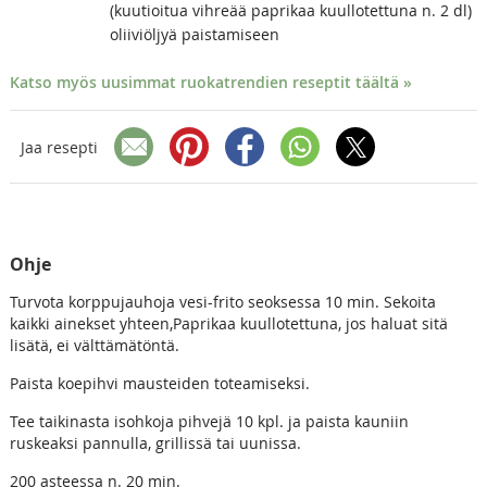
(kuutioitua vihreää paprikaa kuullotettuna n. 2 dl)
oliiviöljyä paistamiseen
Katso myös uusimmat ruokatrendien reseptit täältä »
Jaa resepti
Ohje
Turvota korppujauhoja vesi-frito seoksessa 10 min. Sekoita
kaikki ainekset yhteen,Paprikaa kuullotettuna, jos haluat sitä
lisätä, ei välttämätöntä.
Paista koepihvi mausteiden toteamiseksi.
Tee taikinasta isohkoja pihvejä 10 kpl. ja paista kauniin
ruskeaksi pannulla, grillissä tai uunissa.
200 asteessa n. 20 min.