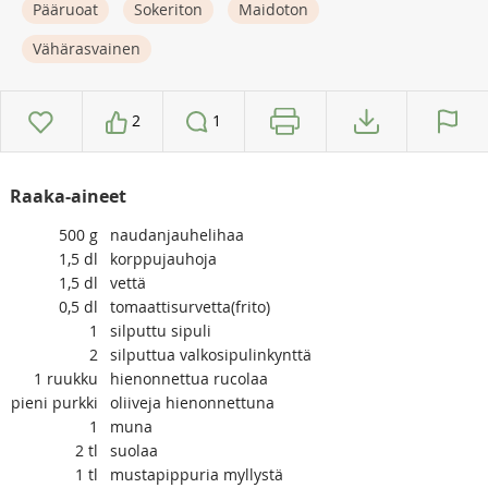
Pääruoat
Sokeriton
Maidoton
Vähärasvainen
2
1
Raaka-aineet
500
g
naudanjauhelihaa
1,5
dl
korppujauhoja
1,5
dl
vettä
0,5
dl
tomaattisurvetta(frito)
1
silputtu sipuli
2
silputtua valkosipulinkynttä
1
ruukku
hienonnettua rucolaa
pieni
purkki
oliiveja hienonnettuna
1
muna
2
tl
suolaa
1
tl
mustapippuria myllystä