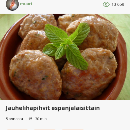
muari
13 659
Jauhelihapihvit espanjalaisittain
5 annosta
15 - 30 min