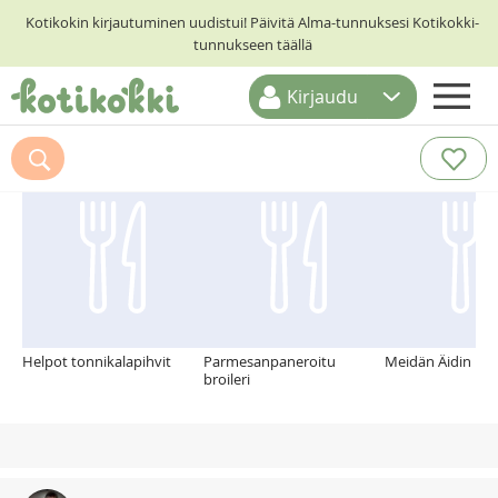
Kotikokin kirjautuminen uudistui! Päivitä Alma-tunnuksesi Kotikokki-
tunnukseen täällä
Kirjaudu
ETUSIVU
Suosittelemme myös
RESEPTIHAKU
RUOKATEEMAT
KESKUSTELUT
KOTIKOKIT
Helpot tonnikalapihvit
Parmesanpaneroitu
Meidän Äidin Lih
broileri