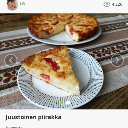
LG
4 226
‹
›
Juustoinen piirakka
8 annosta