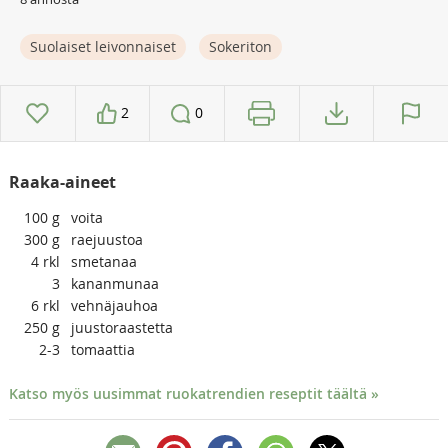
Suolaiset leivonnaiset
Sokeriton
2
0
Raaka-aineet
100
g
voita
300
g
raejuustoa
4
rkl
smetanaa
3
kananmunaa
6
rkl
vehnäjauhoa
250
g
juustoraastetta
2-3
tomaattia
Katso myös uusimmat ruokatrendien reseptit täältä »