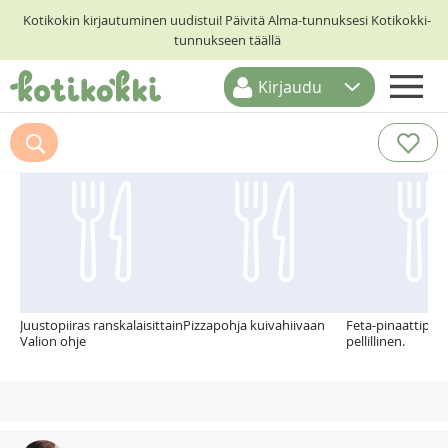
Kotikokin kirjautuminen uudistui! Päivitä Alma-tunnuksesi Kotikokki-
tunnukseen täällä
Kirjaudu
ETUSIVU
Suosittelemme myös
RESEPTIHAKU
RUOKATEEMAT
KESKUSTELUT
KOTIKOKIT
Juustopiiras ranskalaisittain
Pizzapohja kuivahiivaan
Feta-pinaattipiir
Valion ohje
pellillinen.