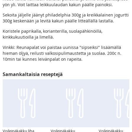
yön yli. Voit laittaa leikkuulaudan kakun päälle painoksi.
Sekoita jäljelle jäänyt philadelphia 300g ja kreikkalainen jogurtti
300g keskenään ja levitä kakun päälle litteällällä lastalla.
Koristele paprikalla, korianterilla, suolapähkinöillä,
kinkkukuutioilla ja limellä.
Vinkki: Reunapalat voi paistaa uunissa "sipseiksi" lisäämällä
hieman öljyä, reilusti valkosipulimaustetta ja suolaa. 200c n.
10min tai kunnes leivänpalat on rapeita.
Samankaltaisia reseptejä
Voileipäkakku liha
Voileipäkakku
Voileipäkakku