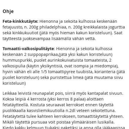
Ohje
Feta-kinkkutäyte:
Hienonna ja sekoita kulhossa keskenään
fetajuusto, n. 200g philadelphiaa, n. 200g kreikkalaista jogurttia
sekä kinkkukuutiot (jätä myös hieman kakun koristeluun). Saat
täytteestä juoksevampaa lisäämällä vähän vettä.
Tomaatti-valkosipulitäyte
: Hienonna ja sekoita kulhossa
keskenään 2 suippopaprikaa,(jätä yksi kakun koristeluun)
hummuspurkki, puolet aurinkokuivatuista tomaateista, 2
valkosipulia (käytin yksikyntisiä, ovat isompia ja miedompia),
hyvin vähän eli alle 1/5 tomaattipyree tuubista, korianteria (jätä
puolet koristeluun) sekä puristettua limeä (jätä muutama siivu
koristeluun)
Leikkaa leivistä reunapalat pois, siirrä myös kantapalat sivuun.
Kokoa leipiä 4 kerrosta (yksi kerros 8 palaa) aloittaen
fetatäytteellä. Kostuta seuraavat kerrokset ennen täytettä
puolikkaalla kasvisliemikuutiolla n.2dl veteen sekoitettuna.
Fetatäytettä tulee kahteen kerrokseen, tomaattitäytettä yhteen.
Mikäli täytettä pursuaa voit poistaa ylimääräisen lusikalla.
Kiedo kakku kelmuun tiukaksi paketiksi ja anna olla jääkaapissa