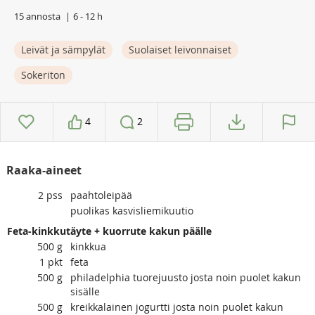
15 annosta
6 - 12 h
Leivät ja sämpylät
Suolaiset leivonnaiset
Sokeriton
4
2
Raaka-aineet
2
pss
paahtoleipää
puolikas kasvisliemikuutio
Feta-kinkkutäyte + kuorrute kakun päälle
500
g
kinkkua
1
pkt
feta
500
g
philadelphia tuorejuusto josta noin puolet kakun
sisälle
500
g
kreikkalainen jogurtti josta noin puolet kakun