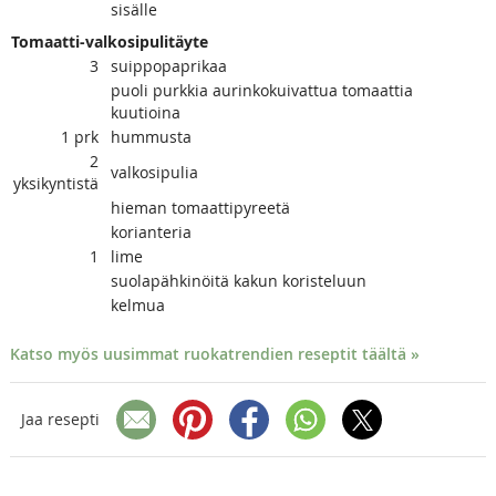
sisälle
Tomaatti-valkosipulitäyte
3
suippopaprikaa
puoli purkkia aurinkokuivattua tomaattia
kuutioina
1
prk
hummusta
2
valkosipulia
yksikyntistä
hieman tomaattipyreetä
korianteria
1
lime
suolapähkinöitä kakun koristeluun
kelmua
Katso myös uusimmat ruokatrendien reseptit täältä »
Jaa resepti