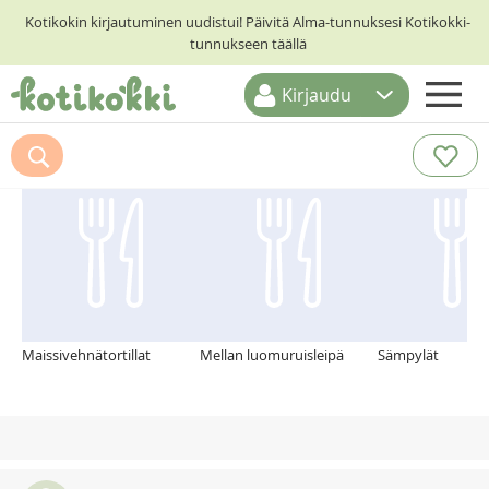
Kotikokin kirjautuminen uudistui! Päivitä Alma-tunnuksesi Kotikokki-
tunnukseen täällä
Kirjaudu
ETUSIVU
Suosittelemme myös
RESEPTIHAKU
RUOKATEEMAT
KESKUSTELUT
KOTIKOKIT
Maissivehnätortillat
Mellan luomuruisleipä
Sämpylät