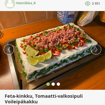
Henriikka_R
3 951
‹
›
Feta-kinkku, Tomaatti-valkosipuli
Voileipäkakku