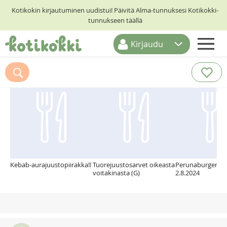
Kotikokin kirjautuminen uudistui! Päivitä Alma-tunnuksesi Kotikokki-
tunnukseen täällä
Kirjaudu
ETUSIVU
Suosittelemme myös
RESEPTIHAKU
RUOKATEEMAT
KESKUSTELUT
KOTIKOKIT
Kebab-aurajuustopiirakka!!
Tuorejuustosarvet oikeasta
Perunaburgeri "s
voitakinasta (G)
2.8.2024