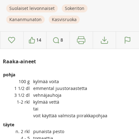
Suolaiset leivonnaiset
Sokeriton
Kananmunaton
Kasvisruoka
14
8
Raaka-aineet
pohja
100
g
kylmää voita
1 1/2
dl
emmental juustoraastetta
3 1/2
dl
vehnäjauhoja
1-2
rkl
kylmää vettä
tai
voit käyttää valmista piirakkapohjaa
täyte
n. 2
rkl
punaista pesto
4 - 5
tomaattia