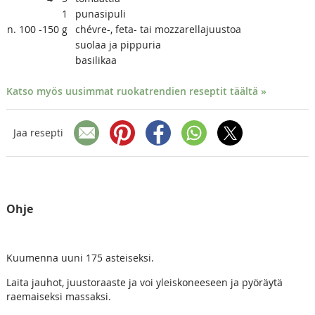
1
punasipuli
n. 100 -150
g
chévre-, feta- tai mozzarellajuustoa
suolaa ja pippuria
basilikaa
Katso myös uusimmat ruokatrendien reseptit täältä »
Jaa resepti
Ohje
Kuumenna uuni 175 asteiseksi.
Laita jauhot, juustoraaste ja voi yleiskoneeseen ja pyöräytä
raemaiseksi massaksi.