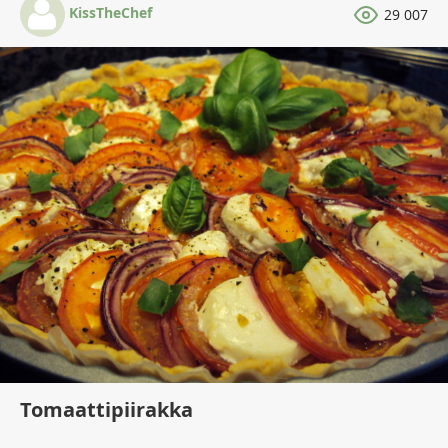
KissTheChef
29 007
Tomaattipiirakka