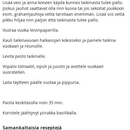
Lisää vesi ja anna koneen käydä kunnes taikinasta tulee pallo.
Joskus jauhot saattavat olla niin kuivia tai jos sekoitat joukkoon
esim. grahamjauhoja vettä tarvitaan enemmän. Lisää siis vettä
pikku hiljaa niin paljon että taikinasta tulee pallo.
Vuoraa vuoka leivinpaperilla.
Kauli taikinavuoan halkaisijan kokoiseksi ja painele taikina
vuokaan ja reunoille.
Levitä pesto taikinalle.
Viipaloi tomaatit, sipuli ja juusto ja asettele vuokaan
vuorotellen.
Laita täytteen päälle suolaa ja pippuria.
Paista keskitasolla noin 35 min.
Koristele jäähtynyt piirakka basilikalla.
Samankaltaisia reseptejä