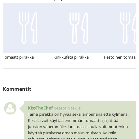
Tomaattipiirakka
Kinkkufeta piirakka
Pestoinen tomaatti
Kommentit
KissTheChef
Reseptin tekijä
Tämä piirakka on hyvää sekä lämpimänä että kylmänä.
Kesällä voit käyttää enemmän tomaattia ja jättää
juuston vähemmälle. Juustoa ja sipulia voit muutenkin
käyttää piirakassa oman maun mukaan. Kokeile
rohkeasti erilaisia juustoja, näin löydät mieleisesi