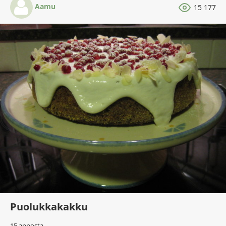
Aamu
15 177
Puolukkakakku
15 annosta