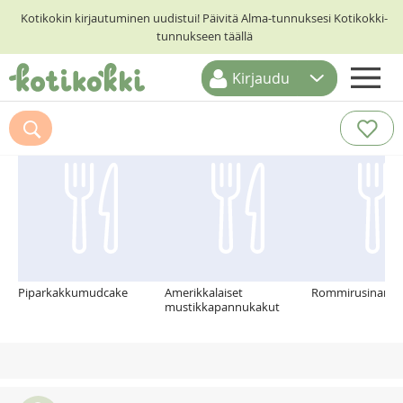
Kotikokin kirjautuminen uudistui! Päivitä Alma-tunnuksesi Kotikokki-
tunnukseen täällä
Kirjaudu
ETUSIVU
Suosittelemme myös
RESEPTIHAKU
RUOKATEEMAT
KESKUSTELUT
KOTIKOKIT
Piparkakkumudcake
Amerikkalaiset
Rommirusinarah
mustikkapannukakut