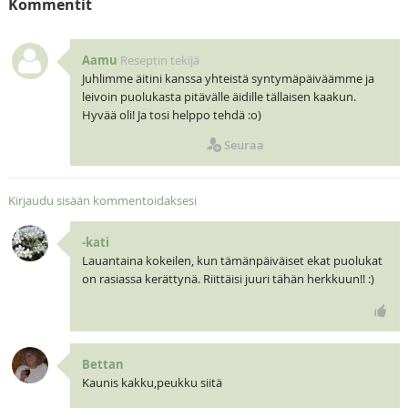
Kommentit
Aamu
Reseptin tekijä
Juhlimme äitini kanssa yhteistä syntymäpäiväämme ja
leivoin puolukasta pitävälle äidille tällaisen kaakun.
Hyvää oli! Ja tosi helppo tehdä :o)
Seuraa
Kirjaudu sisään kommentoidaksesi
-kati
Lauantaina kokeilen, kun tämänpäiväiset ekat puolukat
on rasiassa kerättynä. Riittäisi juuri tähän herkkuun!! :)
Bettan
Kaunis kakku,peukku siitä