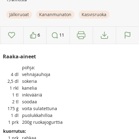
Jälkiruoat
Kananmunaton
Kasvisruoka
6
11
Raaka-aineet
pohja:
4
dl
vehnäjauhoja
2,5
dl
sokeria
1
rkl
kanelia
1
tl
inkivääriä
2
tl
soodaa
175
g
voita sulatettuna
1
dl
puolukkahilloa
1
prk
200g ruokajogurttia
kuorrutus:
1
prk
rahkaa