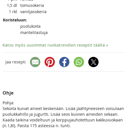
1,5
dl
tomusokeria
1
rkl
vaniljasokeria
Koristeluun:
puolukoita
mantelilastuja
Katso myös uusimmat ruokatrendien reseptit täältä »
Jaa resepti
Ohje
Pohja:
Sekoita kuivat aineet keskenään. Lisää jäähtyneeseen voisulaan
puolukkahillo ja jugurtti. Lisää seos kuivien aineiden sekaan.
Kaada taikina voideltuun ja korppujauhotettuun kakkuvuokaan
(n.1,8l). Paista 175 asteessa n. tunti.