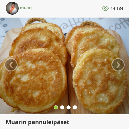
muari
14 184
‹
›
Muarin pannuleipäset