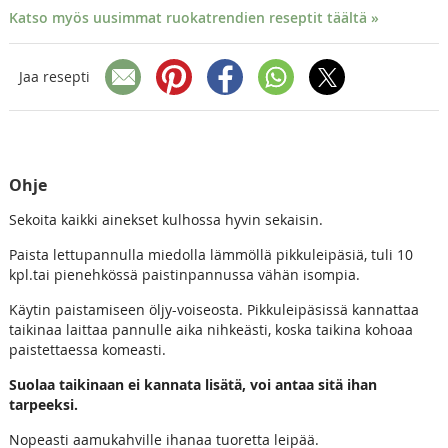
Katso myös uusimmat ruokatrendien reseptit täältä »
Jaa resepti
Ohje
Sekoita kaikki ainekset kulhossa hyvin sekaisin.
Paista lettupannulla miedolla lämmöllä pikkuleipäsiä, tuli 10
kpl.tai pienehkössä paistinpannussa vähän isompia.
Käytin paistamiseen öljy-voiseosta. Pikkuleipäsissä kannattaa
taikinaa laittaa pannulle aika nihkeästi, koska taikina kohoaa
paistettaessa komeasti.
Suolaa taikinaan ei kannata lisätä, voi antaa sitä ihan
tarpeeksi.
Nopeasti aamukahville ihanaa tuoretta leipää.