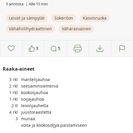
5 annosta
Alle 15 min
Leivät ja sämpylät
Sokeriton
Kasvisruoka
Vähähiilihydraattinen
Vähärasvainen
3
5
Raaka-aineet
3
rkl
mantelijauhoa
2
rkl
seesaminsiemeniä
1
rkl
kookosjauhoa
1
rkl
soijajauhoa
2
tl
leivinjauhetta
4
rkl
juustoraastetta
3
munaa
voita ja kookosöljyä paistamiseen