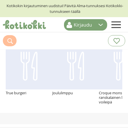
Kotikokin kirjautuminen uudistui! Päivitä Alma-tunnuksesi Kotikokki-
tunnukseen täällä
Kirjaudu
ETUSIVU
Suosittelemme myös
RESEPTIHAKU
RUOKATEEMAT
KESKUSTELUT
KOTIKOKIT
True burgeri
Joululimppu
Croque monsieur
ranskalainen lä
voileipä