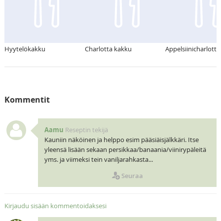
Hyytelökakku
Charlotta kakku
Appelsiinicharlotta
Kommentit
Aamu
Reseptin tekijä
Kauniin näköinen ja helppo esim pääsiäisjälkkäri. Itse
yleensä lisään sekaan persikkaa/banaania/viinirypäleitä
yms. ja viimeksi tein vaniljarahkasta...
Seuraa
Kirjaudu sisään kommentoidaksesi