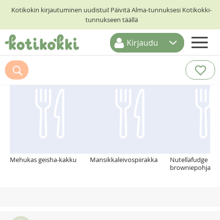
Kotikokin kirjautuminen uudistui! Päivitä Alma-tunnuksesi Kotikokki-
tunnukseen täällä
Kirjaudu
ETUSIVU
Suosittelemme myös
RESEPTIHAKU
RUOKATEEMAT
KESKUSTELUT
KOTIKOKIT
Mehukas geisha-kakku
Mansikkaleivospiirakka
Nutellafudge
browniepohjalla