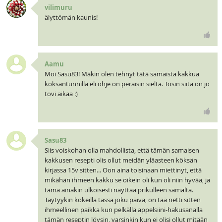
vilimuru
älyttömän kaunis!
Aamu
Moi Sasu83! Mäkin olen tehnyt tätä samaista kakkua
köksäntunnilla eli ohje on peräisin sieltä. Tosin siitä on jo
tovi aikaa :)
Sasu83
Siis voiskohan olla mahdollista, että tämän samaisen
kakkusen resepti olis ollut meidän yläasteen köksän
kirjassa 15v sitten... Oon aina toisinaan miettinyt, että
mikähän ihmeen kakku se oikein oli kun oli niin hyvää, ja
tämä ainakin ulkoisesti näyttää prikulleen samalta.
Täytyykin kokeilla tässä joku päivä, on tää netti sitten
ihmeellinen paikka kun pelkällä appelsiini-hakusanalla
tämän reseptin löysin, varsinkin kun ei olisi ollut mitään