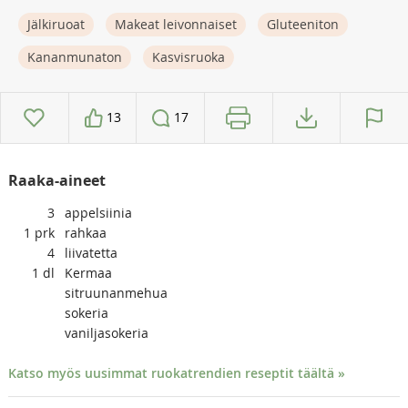
Jälkiruoat
Makeat leivonnaiset
Gluteeniton
Kananmunaton
Kasvisruoka
13
17
Raaka-aineet
3
appelsiinia
1
prk
rahkaa
4
liivatetta
1
dl
Kermaa
sitruunanmehua
sokeria
vaniljasokeria
Katso myös uusimmat ruokatrendien reseptit täältä »