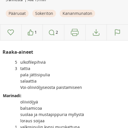
Pääruoat
Sokeriton
Kananmunaton
1
2
Raaka-aineet
5
ulkofilepihviä
3
tattia
pala jättisipulia
salaattia
Voi-oliiviöljyseosta paistamiseen
Marinadi:
oliiviöljyä
balsamicoa
suolaa ja mustapippuria myllystä
loraus soijaa
1
valkosipulin kynsi murskattuna