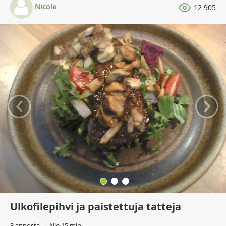
Nicole
12 905
‹
›
Ulkofilepihvi ja paistettuja tatteja
3 annosta
Alle 15 min