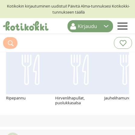
Kotikokin kirjautuminen uudistui! Päivitä Alma-tunnuksesi Kotikokki-
tunnukseen täällä
Kirjaudu
ETUSIVU
Suosittelemme myös
RESEPTIHAKU
RUOKATEEMAT
KESKUSTELUT
KOTIKOKIT
Ripepannu
Hirvenlihapullat,
Jauhelihamureke
puolukkasalsa