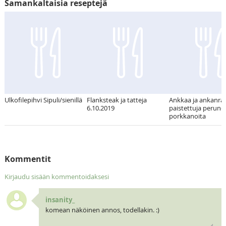
Samankaltaisia reseptejä
Ulkofilepihvi Sipuli/sienillä
Flanksteak ja tatteja
Ankkaa ja ankanra
6.10.2019
paistettuja perunoi
porkkanoita
Kommentit
Kirjaudu sisään kommentoidaksesi
insanity_
komean näköinen annos, todellakin. :)