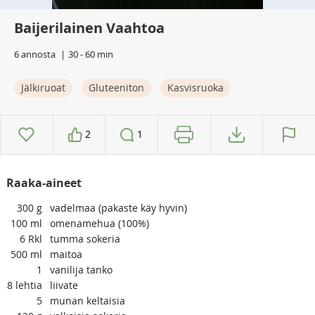
Baijerilainen Vaahtoa
6 annosta
30 - 60 min
Jälkiruoat
Gluteeniton
Kasvisruoka
2
1
Raaka-aineet
300
g
vadelmaa (pakaste käy hyvin)
100
ml
omenamehua (100%)
6
Rkl
tumma sokeria
500
ml
maitoa
1
vanilija tanko
8
lehtia
liivate
5
munan keltaisia