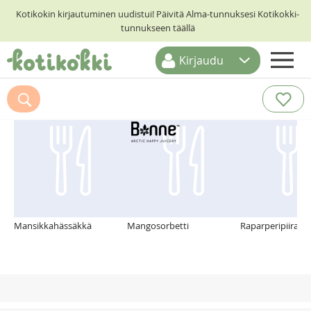
Kotikokin kirjautuminen uudistui! Päivitä Alma-tunnuksesi Kotikokki-
tunnukseen täällä
Kirjaudu
ETUSIVU
Suosittelemme myös
RESEPTIHAKU
RUOKATEEMAT
KESKUSTELUT
KOTIKOKIT
Mansikkahässäkkä
Mangosorbetti
Raparperipiirakk