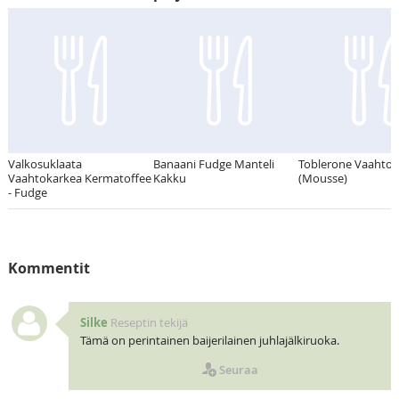
Valkosuklaata
Banaani Fudge Manteli
Toblerone Vaahtoa
Vaahtokarkea Kermatoffee
Kakku
(Mousse)
- Fudge
Kommentit
Silke
Reseptin tekijä
Tämä on perintainen baijerilainen juhlajälkiruoka.
Seuraa