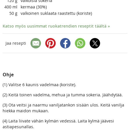
120
g
valkoisia sokeria
400
ml
kermaa (30%)
50
g
valkoinen suklaata raastettu (koriste)
Katso myös uusimmat ruokatrendien reseptit täältä »
Jaa resepti
Ohje
(1) Valitse 6 kaunis vadelmaa (koriste).
(2) Keitä toinen vadelma, mehua ja tumma sokeria. Jäähdytää.
(3) Ota veitsi ja naarmu vaniljatankon sisään ulos. Keitä vanilja
hiekka maidon mukaan.
(4) Laita liivate vähän kylmän vedessä. Laita kylmä jäävesi
astiapesunallas.