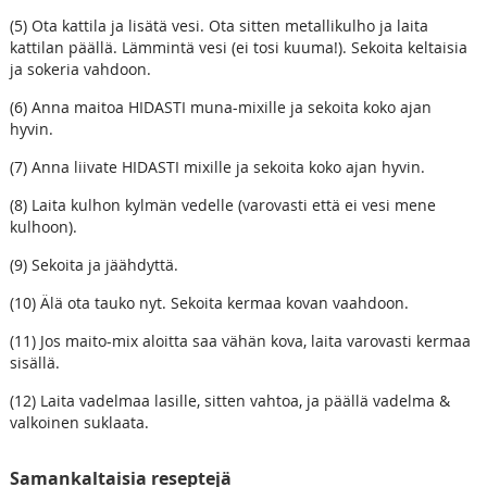
(5) Ota kattila ja lisätä vesi. Ota sitten metallikulho ja laita
kattilan päällä. Lämmintä vesi (ei tosi kuuma!). Sekoita keltaisia
ja sokeria vahdoon.
(6) Anna maitoa HIDASTI muna-mixille ja sekoita koko ajan
hyvin.
(7) Anna liivate HIDASTI mixille ja sekoita koko ajan hyvin.
(8) Laita kulhon kylmän vedelle (varovasti että ei vesi mene
kulhoon).
(9) Sekoita ja jäähdyttä.
(10) Älä ota tauko nyt. Sekoita kermaa kovan vaahdoon.
(11) Jos maito-mix aloitta saa vähän kova, laita varovasti kermaa
sisällä.
(12) Laita vadelmaa lasille, sitten vahtoa, ja päällä vadelma &
valkoinen suklaata.
Samankaltaisia reseptejä