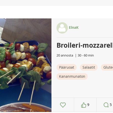
ElnaK
Broileri-mozzarel
20 annosta
30 - 60 min
Pääruoat
Salaatit
Glute
Kananmunaton
9
5