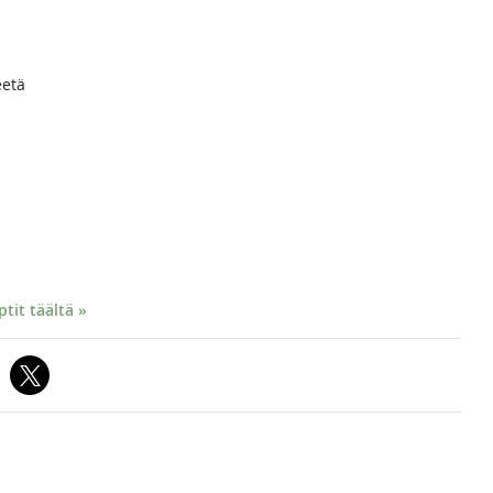
eetä
it täältä »