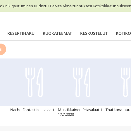
okin kirjautuminen uudistui! Päivitä Alma-tunnuksesi Kotikokki-tunnukseen 
RESEPTIHAKU
RUOKATEEMAT
KESKUSTELUT
KOTIKO
E
Nacho Fantastico -salaatti
Mustikkainen fetasalaatti
Thai kana-nuud
17.7.2023