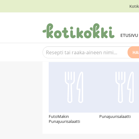
Kotik
ETUSIVU
HA
Suosittelemme myös
FutoMakin
Punajuurisalaatti
Punajuurisalaatti