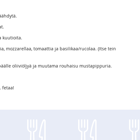
Jäähdytä.
at.
a kuutioita.
ia, mozzarellaa, tomaattia ja basilikaa/rucolaa. (Itse tein
 päälle oliiviöljyä ja muutama rouhaisu mustapippuria.
 fetaa!