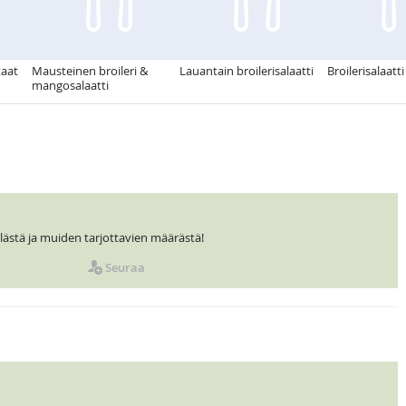
taat
Mausteinen broileri &
Lauantain broilerisalaatti
Broilerisalaatti
mangosalaatti
ästä ja muiden tarjottavien määrästä!
Seuraa