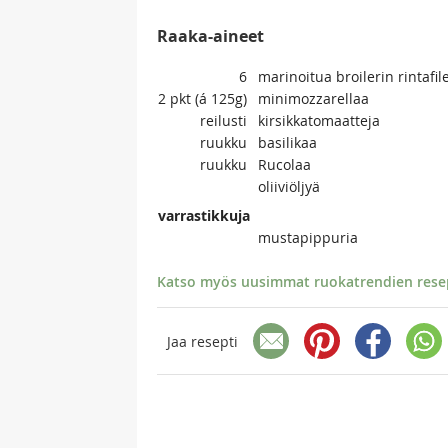
Raaka-aineet
6
marinoitua broilerin rintafil
2
pkt (á 125g)
minimozzarellaa
reilusti
kirsikkatomaatteja
ruukku
basilikaa
ruukku
Rucolaa
oliiviöljyä
varrastikkuja
mustapippuria
Katso myös uusimmat ruokatrendien resept
Jaa resepti