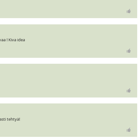
a ! Kiva idea
sti tehtyä!