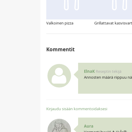
Valkoinen pizza
Grillattavat kasvisvar
Kommentit
ElnaK
Reseptin tekijä
Annosten määrä riippuu näl
Kirjaudu sisään kommentoidaksesi
Aura