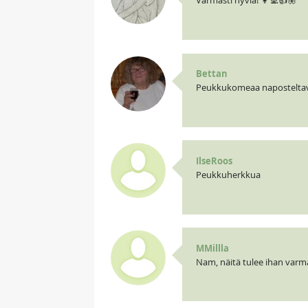
Varmasti hyviä! 👩‍💻👍🦋
Bettan
Peukkukomeaa naposteltava
IlseRoos
Peukkuherkkua
MMillla
Nam, näitä tulee ihan varma