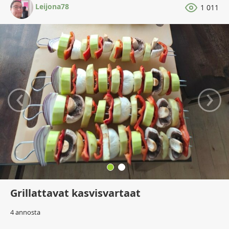
Leijona78
1 011
‹
›
Grillattavat kasvisvartaat
4 annosta