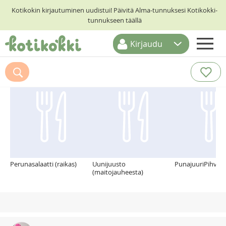
Kotikokin kirjautuminen uudistui! Päivitä Alma-tunnuksesi Kotikokki-
tunnukseen täällä
Kirjaudu
ETUSIVU
Suosittelemme myös
RESEPTIHAKU
RUOKATEEMAT
KESKUSTELUT
KOTIKOKIT
Perunasalaatti (raikas)
Uunijuusto
PunajuuriPihvit
(maitojauheesta)