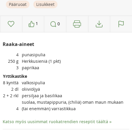
Pääruoat
Lisukkeet
1
0
Raaka-aineet
4
punasipulia
250
g
Herkkusieniä (1 pkt)
3
paprikaa
Yrttikastike
8
kynttä
valkosipulia
2
dl
oliiviöljyä
2 + 2
rkl
persiljaa ja basilikaa
suolaa, mustapippuria, (chiliä) oman maun mukaan
4
(tai enemmän) varrastikkua
Katso myös uusimmat ruokatrendien reseptit täältä »