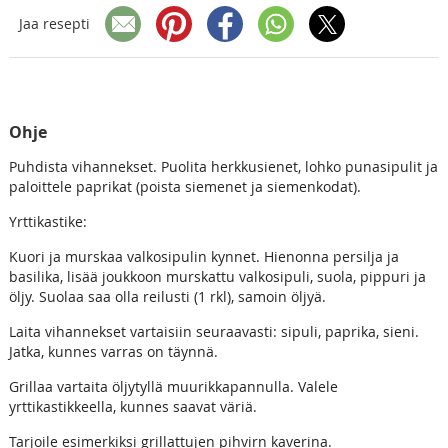
Jaa resepti
Ohje
Puhdista vihannekset. Puolita herkkusienet, lohko punasipulit ja
paloittele paprikat (poista siemenet ja siemenkodat).
Yrttikastike:
Kuori ja murskaa valkosipulin kynnet. Hienonna persilja ja
basilika, lisää joukkoon murskattu valkosipuli, suola, pippuri ja
öljy. Suolaa saa olla reilusti (1 rkl), samoin öljyä.
Laita vihannekset vartaisiin seuraavasti: sipuli, paprika, sieni.
Jatka, kunnes varras on täynnä.
Grillaa vartaita öljytyllä muurikkapannulla. Valele
yrttikastikkeella, kunnes saavat väriä.
Tarjoile esimerkiksi grillattujen pihvirn kaverina.