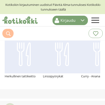
Kotikokin kirjautuminen uudistui! Päivitä Alma-tunnuksesi Kotikokki-
tunnukseen täällä
Kirjaudu
ETUSIVU
Suosittelemme myös
RESEPTIHAKU
RUOKATEEMAT
KESKUSTELUT
KOTIKOKIT
Herkullinen tattikeitto
Linssipyörykät
Curry - Ananasbro