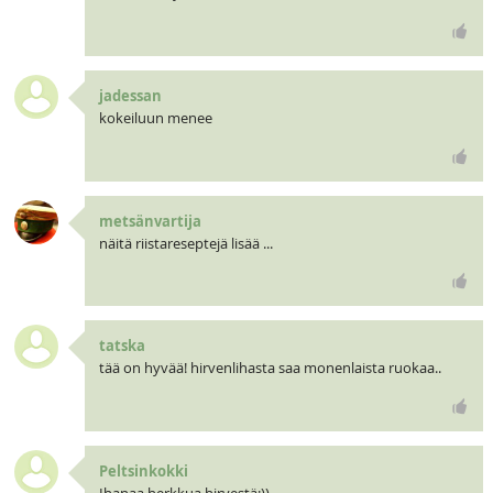
jadessan
kokeiluun menee
metsänvartija
näitä riistareseptejä lisää ...
tatska
tää on hyvää! hirvenlihasta saa monenlaista ruokaa..
Peltsinkokki