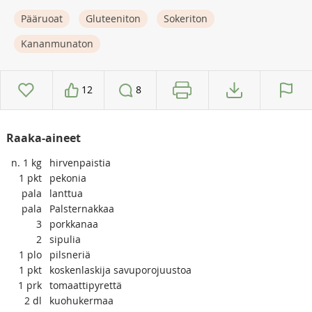
Pääruoat
Gluteeniton
Sokeriton
Kananmunaton
12
8
Raaka-aineet
n. 1
kg
hirvenpaistia
1
pkt
pekonia
pala
lanttua
pala
Palsternakkaa
3
porkkanaa
2
sipulia
1
plo
pilsneriä
1
pkt
koskenlaskija savuporojuustoa
1
prk
tomaattipyrettä
2
dl
kuohukermaa