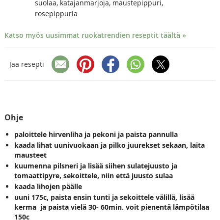
suolaa, katajanmarjoja, maustepippuri,
rosepippuria
Katso myös uusimmat ruokatrendien reseptit täältä »
Jaa resepti
Ohje
paloittele hirvenliha ja pekoni ja paista pannulla
kaada lihat uunivuokaan ja pilko juurekset sekaan, laita
mausteet
kuumenna pilsneri ja lisää siihen sulatejuusto ja
tomaattipyre, sekoittele, niin että juusto sulaa
kaada lihojen päälle
uuni 175c, paista ensin tunti ja sekoittele välillä, lisää
kerma ja paista vielä 30- 60min. voit pienentä lämpötilaa
150c