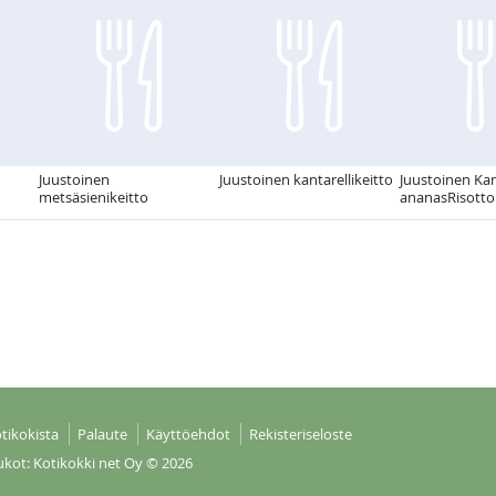
Juustoinen
Juustoinen kantarellikeitto
Juustoinen Ka
metsäsienikeitto
ananasRisotto
tikokista
Palaute
Käyttöehdot
Rekisteriseloste
ukot: Kotikokki net Oy
© 2026