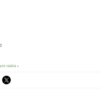
g)
it täältä »