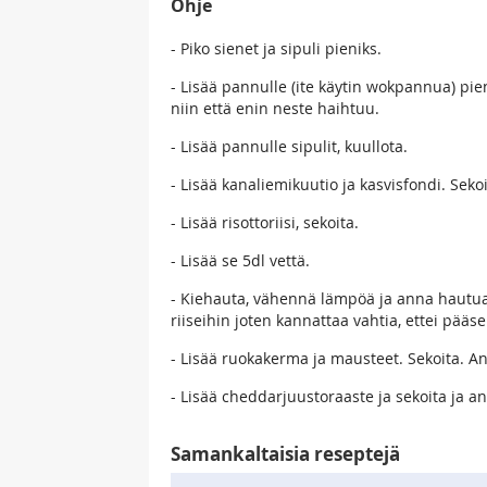
Ohje
- Piko sienet ja sipuli pieniks.
- Lisää pannulle (ite käytin wokpannua) pien
niin että enin neste haihtuu.
- Lisää pannulle sipulit, kuullota.
- Lisää kanaliemikuutio ja kasvisfondi. Sekoi
- Lisää risottoriisi, sekoita.
- Lisää se 5dl vettä.
- Kiehauta, vähennä lämpöä ja anna hautua si
riiseihin joten kannattaa vahtia, ettei pääse 
- Lisää ruokakerma ja mausteet. Sekoita. A
- Lisää cheddarjuustoraaste ja sekoita ja a
Samankaltaisia reseptejä