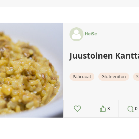
HeiSe
Juustoinen Kantta
Pääruoat
Gluteeniton
S
3
0