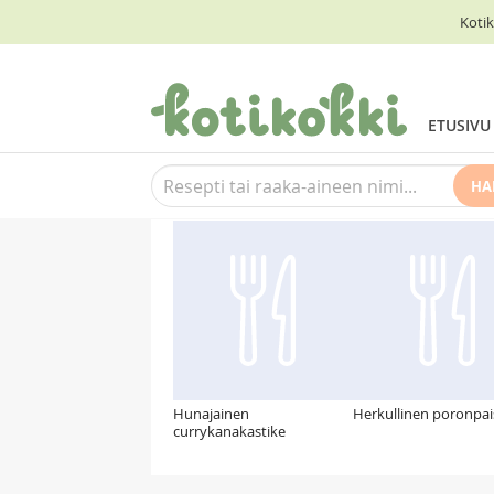
Kotik
ETUSIVU
HA
Suosittelemme myös
Hunajainen
Herkullinen poronpai
currykanakastike