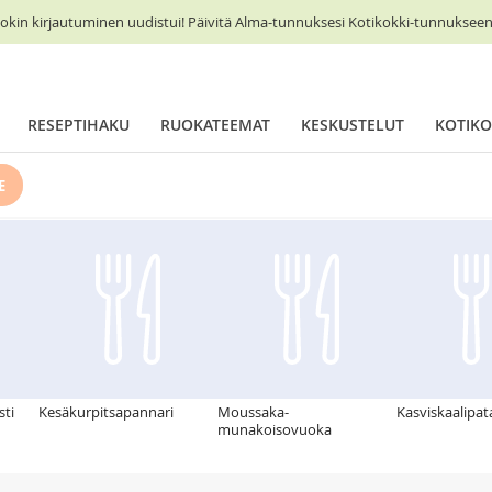
okin kirjautuminen uudistui! Päivitä Alma-tunnuksesi Kotikokki-tunnukseen 
RESEPTIHAKU
RUOKATEEMAT
KESKUSTELUT
KOTIKO
E
sti
Kesäkurpitsapannari
Moussaka-
Kasviskaalipat
munakoisovuoka