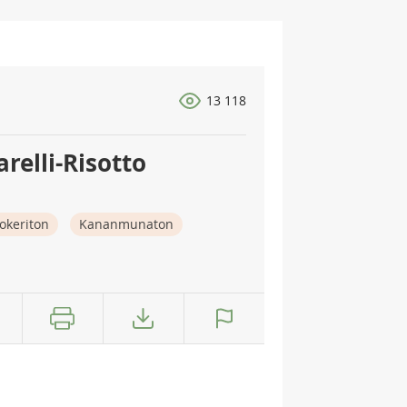
13 118
relli-Risotto
okeriton
Kananmunaton