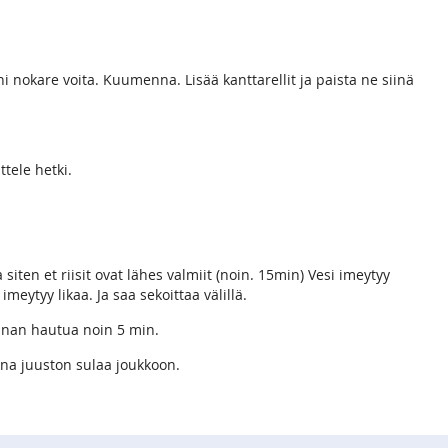
i nokare voita. Kuumenna. Lisää kanttarellit ja paista ne siinä
ttele hetki.
ten et riisit ovat lähes valmiit (noin. 15min) Vesi imeytyy
imeytyy likaa. Ja saa sekoittaa välillä.
nnan hautua noin 5 min.
nna juuston sulaa joukkoon.