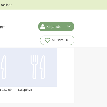
täällä
Kirjaudu
KIT
Muistitaulu
a 22.7.09
Kalapihvit