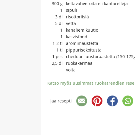
300
g
keltavahveroita eli kantarelleja
1
sipuli
3
dl
risottoriisiä
5
dl
vettä
1
kanaliemikuutio
1
kasvisfondi
1-2
tl
aromimaustetta
1
tl
pippurisekoitusta
1
pss
cheddar-juustoraastetta (150-175
2,5
dl
ruokakermaa
voita
Katso myös uusimmat ruokatrendien resept
Jaa resepti