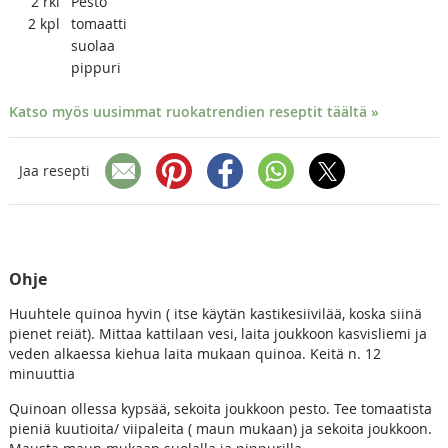
2
rkl
Pesto
2
kpl
tomaatti
suolaa
pippuri
Katso myös uusimmat ruokatrendien reseptit täältä »
Jaa resepti
Ohje
Huuhtele quinoa hyvin ( itse käytän kastikesiivilää, koska siinä
pienet reiät). Mittaa kattilaan vesi, laita joukkoon kasvisliemi ja
veden alkaessa kiehua laita mukaan quinoa. Keitä n. 12
minuuttia
Quinoan ollessa kypsää, sekoita joukkoon pesto. Tee tomaatista
pieniä kuutioita/ viipaleita ( maun mukaan) ja sekoita joukkoon.