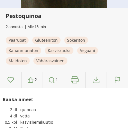
Pestoquinoa
2 annosta
Alle 15 min
Pääruoat
Gluteeniton
Sokeriton
Kananmunaton
Kasvisruoka
Vegaani
Maidoton
Vähärasvainen
2
1
Raaka-aineet
2
dl
quinoaa
4
dl
vettä
0,5
kpl
kasvisliemikuutio