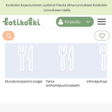
Kotikokin kirjautuminen uudistui! Päivitä Alma-tunnuksesi Kotikokki-
tunnukseen täällä
Kirjaudu
ETUSIVU
Suosittelemme myös
RESEPTIHAKU
RUOKATEEMAT
KESKUSTELUT
KOTIKOKIT
Munakoisopaistos (vege)
Parsa-
Vehnäjauhopuuro
sinihomejuustosalaatti