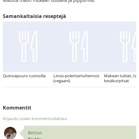
Mausta maun mukaan suolalla ja pippurilla.
Samankaltaisia reseptejä
Quinoapuuro rusinoilla
Linssi-polentamuhennos
Makean tuliset, täy
(vegaani)
kesäkurpitsat
Kommentit
Kirjaudu sisään kommentoidaksesi
Bettan
Peukku