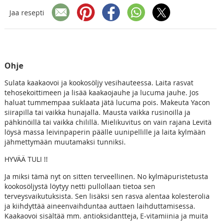
Jaa resepti
Ohje
Sulata kaakaovoi ja kookosöljy vesihauteessa. Laita rasvat
tehosekoittimeen ja lisää kaakaojauhe ja lucuma jauhe. Jos
haluat tummempaa suklaata jätä lucuma pois. Makeuta Yacon
siirapilla tai vaikka hunajalla. Mausta vaikka rusinoilla ja
pähkinöillä tai vaikka chilillä. Mielikuvitus on vain rajana Levitä
löysä massa leivinpaperin päälle uunipellille ja laita kylmään
jähmettymään muutamaksi tunniksi.
HYVÄÄ TULI !!
Ja miksi tämä nyt on sitten terveellinen. No kylmäpuristetusta
kookosöljystä löytyy netti pullollaan tietoa sen
terveysvaikutuksista. Sen lisäksi sen rasva alentaa kolesterolia
ja kiihdyttää aineenvaihduntaa auttaen laihduttamisessa.
Kaakaovoi sisältää mm. antioksidantteja, E-vitamiinia ja muita