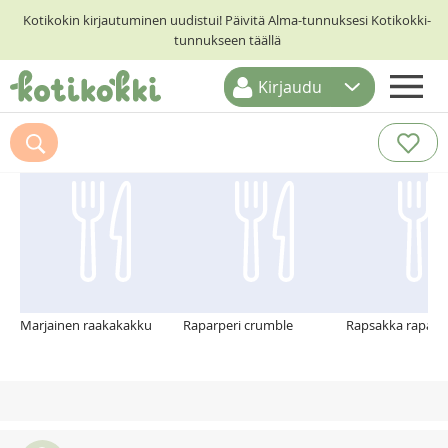
Kotikokin kirjautuminen uudistui! Päivitä Alma-tunnuksesi Kotikokki-
tunnukseen täällä
Kirjaudu
ETUSIVU
Suosittelemme myös
RESEPTIHAKU
RUOKATEEMAT
KESKUSTELUT
KOTIKOKIT
Marjainen raakakakku
Raparperi crumble
Rapsakka raparpe