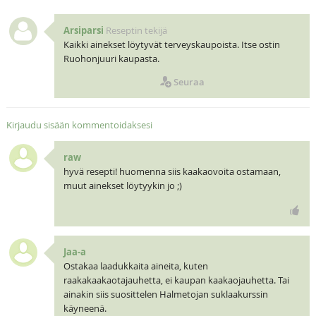
Arsiparsi
Reseptin tekijä
Kaikki ainekset löytyvät terveyskaupoista. Itse ostin
Ruohonjuuri kaupasta.
Seuraa
Kirjaudu sisään kommentoidaksesi
raw
hyvä resepti! huomenna siis kaakaovoita ostamaan,
muut ainekset löytyykin jo ;)
Jaa-a
Ostakaa laadukkaita aineita, kuten
raakakaakaotajauhetta, ei kaupan kaakaojauhetta. Tai
ainakin siis suosittelen Halmetojan suklaakurssin
käyneenä.