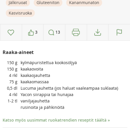
Jälkiruoat
Gluteeniton
Kananmunaton
Kasvisruoka
3
13
Raaka-aineet
150
g
kylmäpuristettua kookosöljyä
150
g
kaakaovoita
4
rkl
kaakaojauhetta
75
g
kaakaomassaa
0,5
dl
Lucuma jauhetta (jos haluat vaaleampaa suklaata)
4
rkl
Yacon siirappia tai hunajaa
1-2
tl
vaniljajauhetta
rusinoita ja pähkinöitä
Katso myös uusimmat ruokatrendien reseptit täältä »