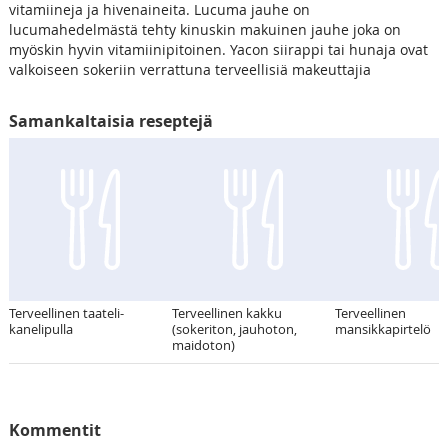
vitamiineja ja hivenaineita. Lucuma jauhe on
lucumahedelmästä tehty kinuskin makuinen jauhe joka on
myöskin hyvin vitamiinipitoinen. Yacon siirappi tai hunaja ovat
valkoiseen sokeriin verrattuna terveellisiä makeuttajia
Samankaltaisia reseptejä
Terveellinen taateli-
Terveellinen kakku
Terveellinen
kanelipulla
(sokeriton, jauhoton,
mansikkapirtelö
maidoton)
Kommentit