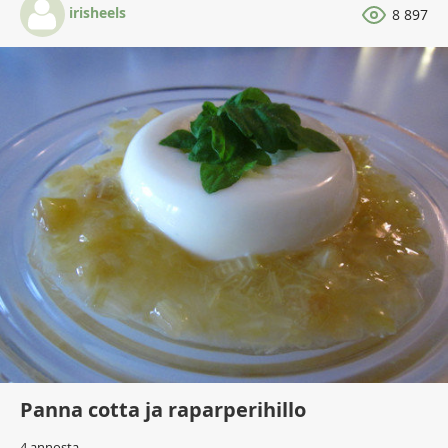
irisheels
8 897
Panna cotta ja raparperihillo
4 annosta