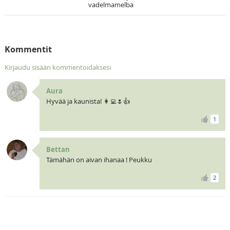
vadelmamelba
Kommentit
Kirjaudu sisään kommentoidaksesi
Aura
Hyvää ja kaunista! 👩‍💻🌷👍
1
Bettan
Tämähän on aivan ihanaa ! Peukku
2