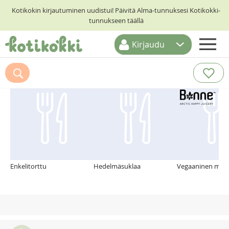
Kotikokin kirjautuminen uudistui! Päivitä Alma-tunnuksesi Kotikokki-
tunnukseen täällä
Kirjaudu
ETUSIVU
Suosittelemme myös
RESEPTIHAKU
RUOKATEEMAT
KESKUSTELUT
KOTIKOKIT
Enkelitorttu
Hedelmäsuklaa
Vegaaninen mang