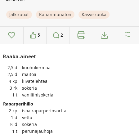
Jälkiruoat
Kananmunaton
Kasvisruoka
5
2
Raaka-aineet
2,5
dl
kuohukermaa
2,5
dl
maitoa
4
kpl
liivatelehteä
3
rkl
sokeria
1
tl
vaniliinisokeria
Raparperihillo
2
kpl
isoa raparperinvartta
1
dl
vettä
½
dl
sokeria
1
tl
perunajauhoja