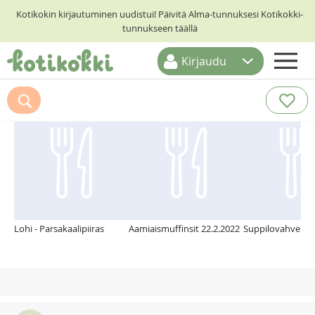
Kotikokin kirjautuminen uudistui! Päivitä Alma-tunnuksesi Kotikokki-
tunnukseen täällä
Kirjaudu
ETUSIVU
Suosittelemme myös
RESEPTIHAKU
RUOKATEEMAT
KESKUSTELUT
KOTIKOKIT
Lohi - Parsakaalipiiras
Aamiaismuffinsit 22.2.2022
Suppilovahverop