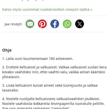
Katso myös uusimmat ruokatrendien reseptit täältä »
Jaa resepti
Ohje
1. Laita uuni kuumenemaan 160 asteeseen.
2. Erottele keltuaiset ja valkuaiset. Vatkaa valkuaiset suolan kera
kovaksi vaahdoksi niin, ettei vaahto valu, vaikka astian kääntäisi
ylösalaisin.
3. Lisää keltuaisiin kuivat aineet sekä tuorejuusto ja vatkaa
tasaiseksi.
4. Nostele nuolijalla keltuaisseos valkuaisvaahdon joukkoon.
Nostele vaahdosta kokkareita leivinpaperilla vuoratulle pellille.
Itse sain määrästä seitsemän "sämpylää".