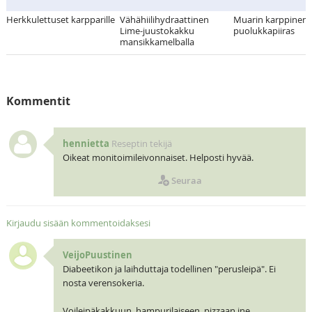
Herkkulettuset karpparille
Vähähiilihydraattinen
Muarin karppinen
Lime-juustokakku
puolukkapiiras
mansikkamelballa
Kommentit
hennietta
Reseptin tekijä
Oikeat monitoimileivonnaiset. Helposti hyvää.
Seuraa
Kirjaudu sisään kommentoidaksesi
VeijoPuustinen
Diabeetikon ja laihduttaja todellinen "perusleipä". Ei
nosta verensokeria.
Voileipäkakkuun, hampurilaiseen, pizzaan jne.