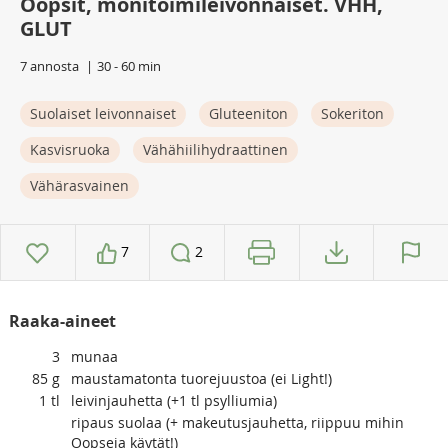
Oopsit, monitoimileivonnaiset. VHH,
GLUT
7 annosta
30 - 60 min
Suolaiset leivonnaiset
Gluteeniton
Sokeriton
Kasvisruoka
Vähähiilihydraattinen
Vähärasvainen
7
2
Raaka-aineet
3
munaa
85
g
maustamatonta tuorejuustoa (ei Light!)
1
tl
leivinjauhetta (+1 tl psylliumia)
ripaus suolaa (+ makeutusjauhetta, riippuu mihin
Oopseja käytät!)