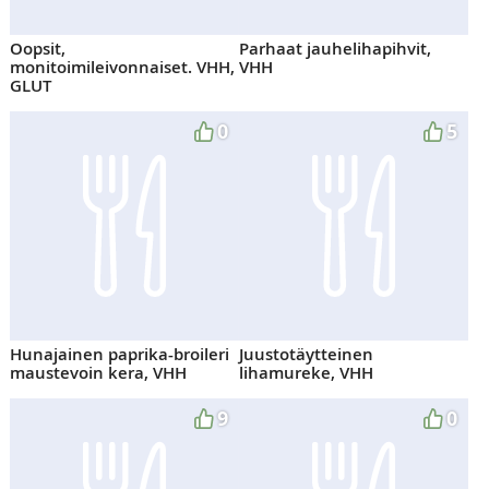
Oopsit,
Parhaat jauhelihapihvit,
monitoimileivonnaiset. VHH,
VHH
GLUT
0
5
Hunajainen paprika-broileri
Juustotäytteinen
maustevoin kera, VHH
lihamureke, VHH
9
0