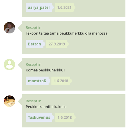
aarya_patel
1.6.2021
Reseptiin
Tekoon taitaa tämä peukkuherkku olla menossa.
Bettan
27.9.2019
Reseptiin
Komea peukkuherkku !
maestroK
1.6.2018
Reseptiin
Peukku kauniille kakulle
Taskuvenus
1.6.2018