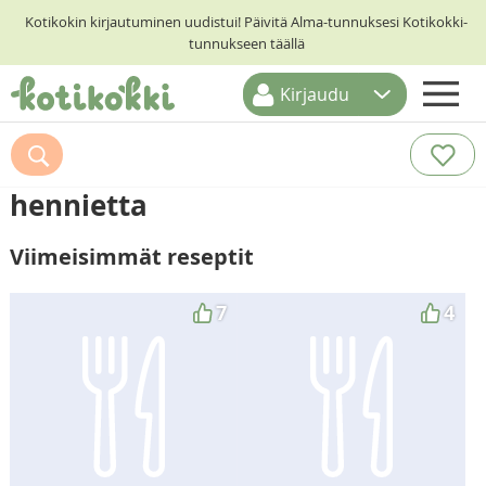
Kotikokin kirjautuminen uudistui! Päivitä Alma-tunnuksesi Kotikokki-
tunnukseen täällä
Kirjaudu
ETUSIVU
RESEPTIHAKU
hennietta
RUOKATEEMAT
Viimeisimmät reseptit
KESKUSTELUT
KOTIKOKIT
7
4