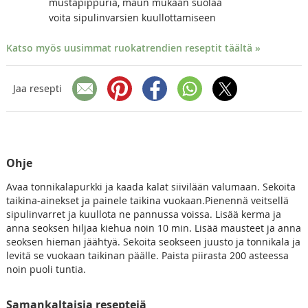
mustapippuria, maun mukaan suolaa
voita sipulinvarsien kuullottamiseen
Katso myös uusimmat ruokatrendien reseptit täältä »
Jaa resepti
Ohje
Avaa tonnikalapurkki ja kaada kalat siivilään valumaan. Sekoita
taikina-ainekset ja painele taikina vuokaan.Pienennä veitsellä
sipulinvarret ja kuullota ne pannussa voissa. Lisää kerma ja
anna seoksen hiljaa kiehua noin 10 min. Lisää mausteet ja anna
seoksen hieman jäähtyä. Sekoita seokseen juusto ja tonnikala ja
levitä se vuokaan taikinan päälle. Paista piirasta 200 asteessa
noin puoli tuntia.
Samankaltaisia reseptejä