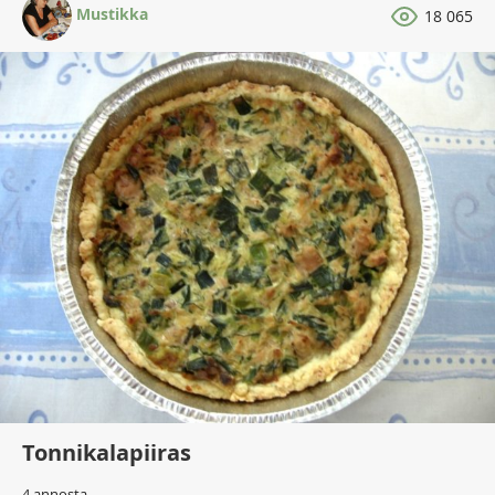
Mustikka
18 065
Tonnikalapiiras
4 annosta