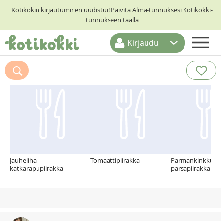
Kotikokin kirjautuminen uudistui! Päivitä Alma-tunnuksesi Kotikokki-
tunnukseen täällä
Kirjaudu
ETUSIVU
Suosittelemme myös
RESEPTIHAKU
RUOKATEEMAT
KESKUSTELUT
KOTIKOKIT
Jauheliha-
Tomaattipiirakka
Parmankinkku-
katkarapupiirakka
parsapiirakka