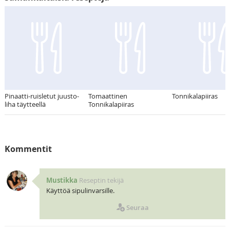
Pinaatti-ruisletut juusto-
Tomaattinen
Tonnikalapiiras
liha täytteellä
Tonnikalapiiras
Kommentit
Mustikka
Reseptin tekijä
Käyttöä sipulinvarsille.
Seuraa