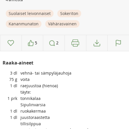
Suolaiset leivonnaiset
Sokeriton
Kananmunaton
Vähärasvainen
5
2
Raaka-aineet
3
dl
vehnä- tai sämpyläjauhoja
75
g
voita
1
dl
raejuustoa (hienoa)
täyte:
1
prk
tonnikalaa
Sipulinvarsia
1
dl
ruokakermaa
1
dl
juustoraastetta
tillisilppua