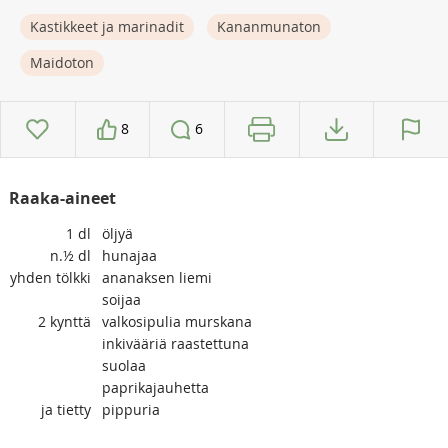
Kastikkeet ja marinadit
Kananmunaton
Maidoton
8
6
Raaka-aineet
1
dl
öljyä
n.½
dl
hunajaa
yhden
tölkki
ananaksen liemi
soijaa
2
kynttä
valkosipulia murskana
inkivääriä raastettuna
suolaa
paprikajauhetta
ja tietty
pippuria