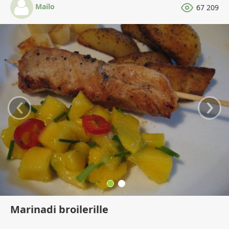
Mailo
67 209
‹
›
Marinadi broilerille