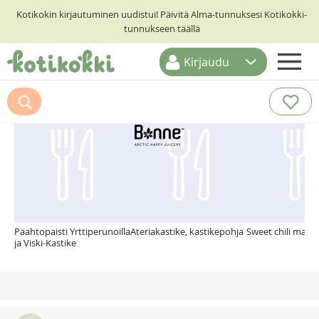
Kotikokin kirjautuminen uudistui! Päivitä Alma-tunnuksesi Kotikokki-
tunnukseen täällä
Kirjaudu
ETUSIVU
Suosittelemme myös
RESEPTIHAKU
RUOKATEEMAT
KESKUSTELUT
KOTIKOKIT
Paahtopaisti Yrttiperunoilla
Ateriakastike, kastikepohja
Sweet chili majon
ja Viski-Kastike