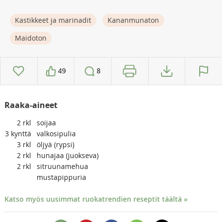
Kastikkeet ja marinadit
Kananmunaton
Maidoton
49
8
Raaka-aineet
2
rkl
soijaa
3
kynttä
valkosipulia
3
rkl
öljyä (rypsi)
2
rkl
hunajaa (juokseva)
2
rkl
sitruunamehua
mustapippuria
Katso myös uusimmat ruokatrendien reseptit täältä »