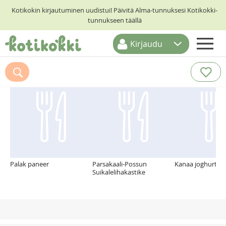
Kotikokin kirjautuminen uudistui! Päivitä Alma-tunnuksesi Kotikokki-
tunnukseen täällä
Kirjaudu
ETUSIVU
Suosittelemme myös
RESEPTIHAKU
RUOKATEEMAT
KESKUSTELUT
KOTIKOKIT
Palak paneer
Parsakaali-Possun
Kanaa joghurtti 
Suikalelihakastike