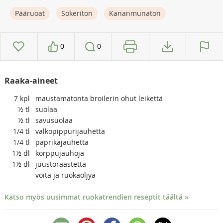
Pääruoat
Sokeriton
Kananmunaton
0
0
Raaka-aineet
7
kpl
maustamatonta broilerin ohut leikettä
½
tl
suolaa
½
tl
savusuolaa
1/4
tl
valkopippurijauhetta
1/4
tl
paprikajauhetta
1½
dl
korppujauhoja
1½
dl
juustoraastetta
voita ja ruokaöljyä
Katso myös uusimmat ruokatrendien reseptit täältä »