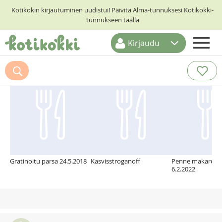
Kotikokin kirjautuminen uudistui! Päivitä Alma-tunnuksesi Kotikokki-
tunnukseen täällä
Kirjaudu
ETUSIVU
Suosittelemme myös
RESEPTIHAKU
RUOKATEEMAT
KESKUSTELUT
KOTIKOKIT
Gratinoitu parsa 24.5.2018
Kasvisstroganoff
Penne makarooni
6.2.2022