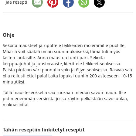
Jaa resepti
Ohje
Sekoita mausteet ja ripottele leikkeiden molemmille puolille.
Määriä voit säätää oman suun mukaiseksi, tämä tuli myös
lasten lautasille. Anna maustua tunti-pari. Sekoita
korppuajuhot ja juustoraaste, kierittele leikkeet seoksessa.
Paista pintaan väri pannulla voin ja öljyn seoksessa. Rasvaa saa
olla reilusti ettei pala! Laita lopuksi uuniin 200 asteeseen, 10-15
minuutiksi.
Tällä mausteseoksella saa ruokaan miedon savun maun. Itse
pidin enemmän versiosta jossa käytin pelkästään savusuolaa,
makuasioita!
Tähän reseptiin linkitetyt reseptit