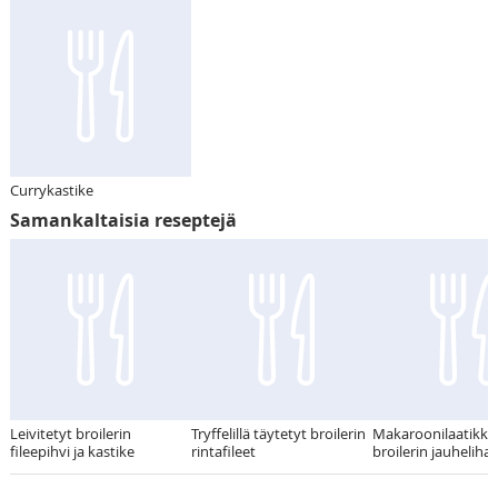
Currykastike
Samankaltaisia reseptejä
Leivitetyt broilerin
Tryffelillä täytetyt broilerin
Makaroonilaatikko
fileepihvi ja kastike
rintafileet
broilerin jauheliha