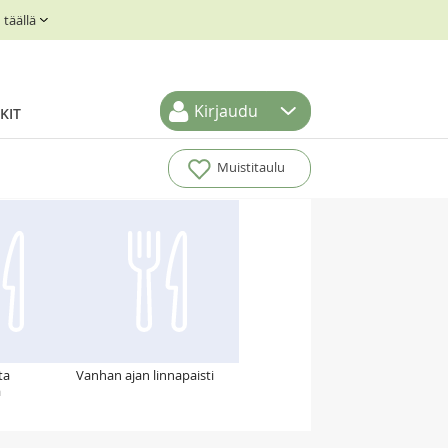
täällä
Kirjaudu
KIT
Muistitaulu
ta
Vanhan ajan linnapaisti
a