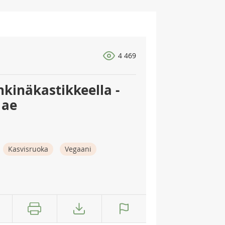
4 469
kinäkastikkeella -
 ae
Kasvisruoka
Vegaani