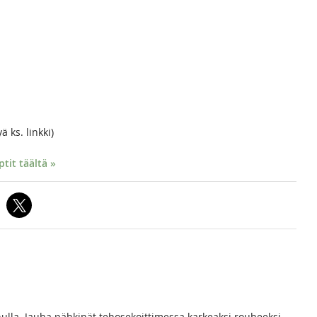
ä ks. linkki)
it täältä »
lla. Jauha pähkinät tehosekoittimessa karkeaksi rouheeksi.