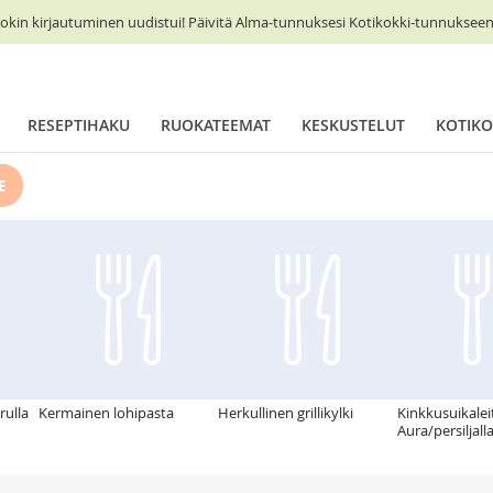
okin kirjautuminen uudistui! Päivitä Alma-tunnuksesi Kotikokki-tunnukseen 
RESEPTIHAKU
RUOKATEEMAT
KESKUSTELUT
KOTIKO
E
rulla
Kermainen lohipasta
Herkullinen grillikylki
Kinkkusuikalei
Aura/persiljall