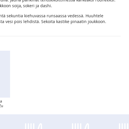
koon soija, sokeri ja dashi.
ntä sekuntia kiehuvassa runsaassa vedessä. Huuhtele
a vesi pois lehdistä. Sekoita kastike pinaatin joukkoon.
sa
 Zu