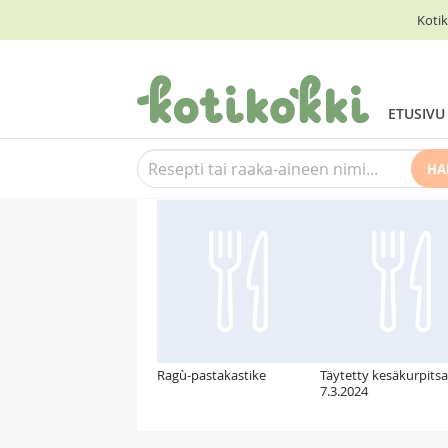
Kotik
ETUSIVU
HA
Suosittelemme myös
Ragù-pastakastike
Täytetty kesäkurpitsa
7.3.2024