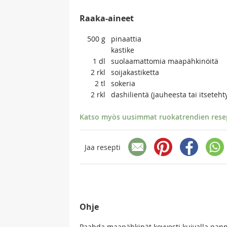
Raaka-aineet
500
g
pinaattia
kastike
1
dl
suolaamattomia maapähkinöitä
2
rkl
soijakastiketta
2
tl
sokeria
2
rkl
dashilientä (jauheesta tai itsetehty
Katso myös uusimmat ruokatrendien resept
Jaa resepti
Ohje
Paahda maapähkinät kevyesti kuivalla pannu