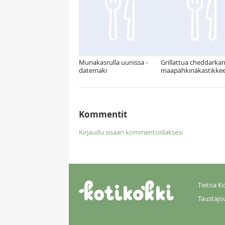
Munakasrulla uunissa -
Grillattua cheddarka
datemaki
maapähkinäkastikkee
Kommentit
Kirjaudu sisään kommentoidaksesi
Tietoa Ko
Taustajo