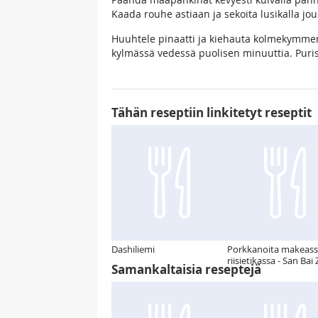
Kaada rouhe astiaan ja sekoita lusikalla jouk
Huuhtele pinaatti ja kiehauta kolmekymme
kylmässä vedessä puolisen minuuttia. Purist
Tähän reseptiin linkitetyt reseptit
Dashiliemi
Porkkanoita makeas
riisietikassa - San Bai
Samankaltaisia reseptejä