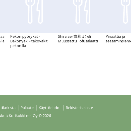
naa
Pekonipyörykät -
Shira ae (白和え) eli
Pinaattia ja
lla
Bekonyaki - takoyakit
Muussattu Tofusalaatti
seesaminsiem
pekonilla
tikokista
Palaute
Käyttöehdot
Rekisteriseloste
ukot: Kotikokki net Oy
© 2026