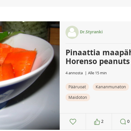
Dr.Styranki
Pinaattia maapäh
Horenso peanuts
4 annosta
Alle 15 min
Pääruoat
Kananmunaton
Maidoton
2
0