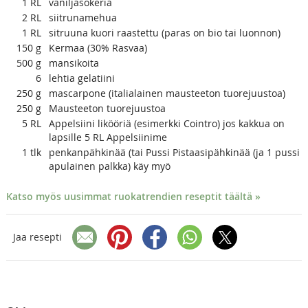
1
RL
vaniljasokeria
2
RL
siitrunamehua
1
RL
sitruuna kuori raastettu (paras on bio tai luonnon)
150
g
Kermaa (30% Rasvaa)
500
g
mansikoita
6
lehtia gelatiini
250
g
mascarpone (italialainen mausteeton tuorejuustoa)
250
g
Mausteeton tuorejuustoa
5
RL
Appelsiini likööriä (esimerkki Cointro) jos kakkua on
lapsille 5 RL Appelsiinime
1
tlk
penkanpähkinää (tai Pussi Pistaasipähkinää (ja 1 pussi
apulainen palkka) käy myö
Katso myös uusimmat ruokatrendien reseptit täältä »
Jaa resepti