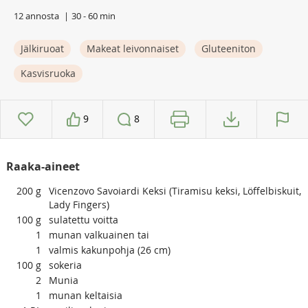
12 annosta
30 - 60 min
Jälkiruoat
Makeat leivonnaiset
Gluteeniton
Kasvisruoka
9
8
Raaka-aineet
200
g
Vicenzovo Savoiardi Keksi (Tiramisu keksi, Löffelbiskuit,
Lady Fingers)
100
g
sulatettu voitta
1
munan valkuainen tai
1
valmis kakunpohja (26 cm)
100
g
sokeria
2
Munia
1
munan keltaisia