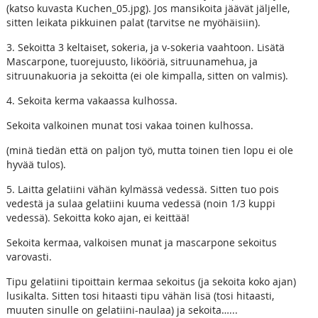
(katso kuvasta Kuchen_05.jpg). Jos mansikoita jäävät jäljelle,
sitten leikata pikkuinen palat (tarvitse ne myöhäisiin).
3. Sekoitta 3 keltaiset, sokeria, ja v-sokeria vaahtoon. Lisätä
Mascarpone, tuorejuusto, likööriä, sitruunamehua, ja
sitruunakuoria ja sekoitta (ei ole kimpalla, sitten on valmis).
4. Sekoita kerma vakaassa kulhossa.
Sekoita valkoinen munat tosi vakaa toinen kulhossa.
(minä tiedän että on paljon työ, mutta toinen tien lopu ei ole
hyvää tulos).
5. Laitta gelatiini vähän kylmässä vedessä. Sitten tuo pois
vedestä ja sulaa gelatiini kuuma vedessä (noin 1/3 kuppi
vedessä). Sekoitta koko ajan, ei keittää!
Sekoita kermaa, valkoisen munat ja mascarpone sekoitus
varovasti.
Tipu gelatiini tipoittain kermaa sekoitus (ja sekoita koko ajan)
lusikalta. Sitten tosi hitaasti tipu vähän lisä (tosi hitaasti,
muuten sinulle on gelatiini-naulaa) ja sekoita…...