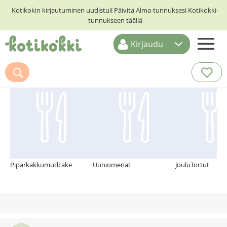
Kotikokin kirjautuminen uudistui! Päivitä Alma-tunnuksesi Kotikokki-
tunnukseen täällä
Kirjaudu
ETUSIVU
Suosittelemme myös
RESEPTIHAKU
RUOKATEEMAT
KESKUSTELUT
KOTIKOKIT
Piparkakkumudcake
Uuniomenat
JouluTortut