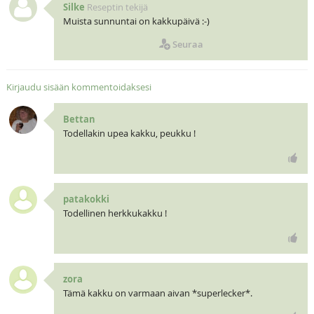
Silke
Reseptin tekijä
Muista sunnuntai on kakkupäivä :-)
Seuraa
Kirjaudu sisään kommentoidaksesi
Bettan
Todellakin upea kakku, peukku !
patakokki
Todellinen herkkukakku !
zora
Tämä kakku on varmaan aivan *superlecker*.