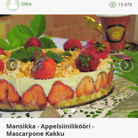
Silke
15 673
‹
›
Mansikka - Appelsiinilikööri -
Mascarpone Kakku