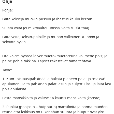
Ohje
Pohja:
Laita keksejä muovin pussiin ja ihastus kaulin kerran.
Sulata voita (ei mikroaaltouunissa, voita ruiskuttaa).
Laita voita, keksin-paloille ja munan valkoinen kulhoon ja
sekoitta hyvin.
Ota 26 cm pyöreä leivonmuoto (muotoreuna voi mene pois) ja
paine pohja takkina. Lapset rakastavat tämä tehtävä.
Täyte:
1. Kuori pistaasipähkinää ja hakata pieneen palat ja ”maksa”
apulainen. Laita pähkinän palat lasiin ja suljettu lasi ja laita lasi
pois apulaista.
Pestä mansikkoita ja valitse 16 kaunis mansikoita (koriste).
2. Puolita (pohjasta – huippuun) mansikoita ja panna muodon
reuna että leikkaus on ulkonahan suunta ja huiput ovat ylös