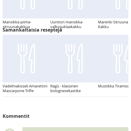
Mansikka-piimä-
Uuniton mansikka-
Marenki Sitruuna T
sitruunakakkua
valkosuklaakakku
Kakku
Samankaltaisia reseptejä
Vadelmakisseli Amarettini
Ragù - klassinen
Mustikka Tiramisu
Mascarpone Trifle
bolognesekastike
Kommentit