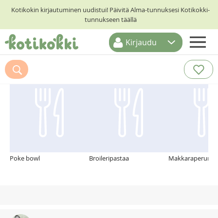
Kotikokin kirjautuminen uudistui! Päivitä Alma-tunnuksesi Kotikokki-
tunnukseen täällä
Kirjaudu
ETUSIVU
Suosittelemme myös
RESEPTIHAKU
RUOKATEEMAT
KESKUSTELUT
KOTIKOKIT
Poke bowl
Broileripastaa
Makkaraperuna