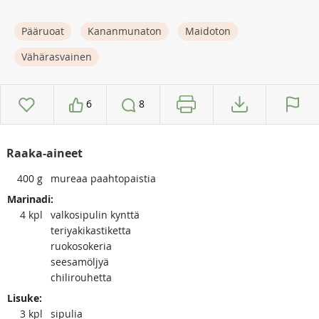
Pääruoat
Kananmunaton
Maidoton
Vähärasvainen
6
8
Raaka-aineet
400
g
mureaa paahtopaistia
Marinadi:
4
kpl
valkosipulin kynttä
teriyakikastiketta
ruokosokeria
seesamöljyä
chilirouhetta
Lisuke:
3
kpl
sipulia