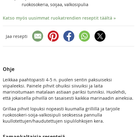
ruokosokeria, soijaa, valkosipulia
Katso myös uusimmat ruokatrendien reseptit täältä »
Jaa resepti
Ohje
Leikkaa paahtopaisti 4-5 n. puolen sentin paksuiseksi
viipaleeksi. Painele pihvit ohuiksi siivuiksi ja laita
marinoitumaan matalaan astiaan pariksi tunniksi. Huolehdi,
että jokaisella pihvillä on tasaisesti kaikkia marinaadin aineksia.
Grillaa pihvit lopuksi nopeasti kuumalla grillillä ja tarjoile
ruokosokeri-soija-valkosipuli seoksessa pannulla
kuullotettujen/haudutettujen sipulilohkojen kera.
Samankaltaisia reseptejä