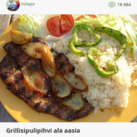
tvlupa
16 684
Grillisipulipihvi ala aasia