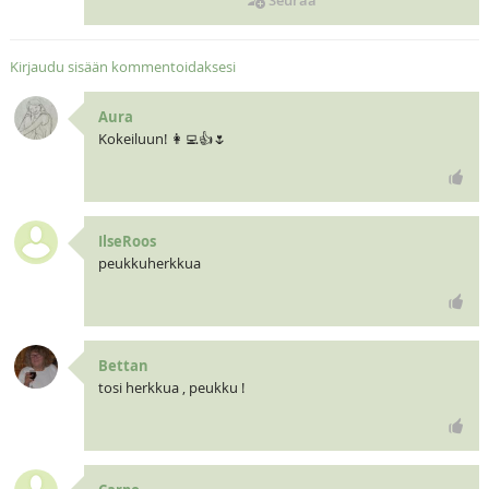
Seuraa
Kirjaudu sisään kommentoidaksesi
Aura
Kokeiluun! 👩‍💻👍🌷
IlseRoos
peukkuherkkua
Bettan
tosi herkkua , peukku !