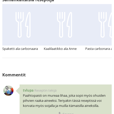
Spaketti ala carbonaara
Kaalilaatikko ala Anne
Pasta carbonara a
Kommentit
tvlupa
Reseptin tekijä
Paahtopaisti on mureaa lihaa, joka sopii myös ohuiden
pihvien raaka-aineeksi. Teriyakin tässä reseptissä voi
korvata myös soijalla ja muilla itämaisilla aineksilla.