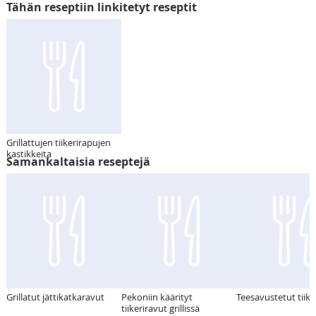
Tähän reseptiin linkitetyt reseptit
Grillattujen tiikerirapujen
kastikkeita
Samankaltaisia reseptejä
Grillatut jättikatkaravut
Pekoniin käärityt
Teesavustetut tiike
tiikeriravut grillissä