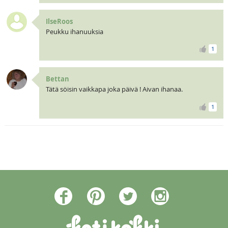
IlseRoos
Peukku ihanuuksia
1
Bettan
Tätä söisin vaikkapa joka päivä ! Aivan ihanaa.
1