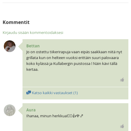
Kommentit
Kirjaudu sisään kommentoidaksesi
Bettan
Jo on ostettu tiikerirapuja vaan eipäs saakkaan niitä nyt
grillata kun on helteen vuoksi erittäin suuri palovaara
koko kylässä ja Kullabergin puistossa ! Näin kävi tällä
kertaa.
Katso kaikki vastaukset (
1
)
Aura
Ihanaa, minun herkkua!🧝‍♀️👍🌹🍤