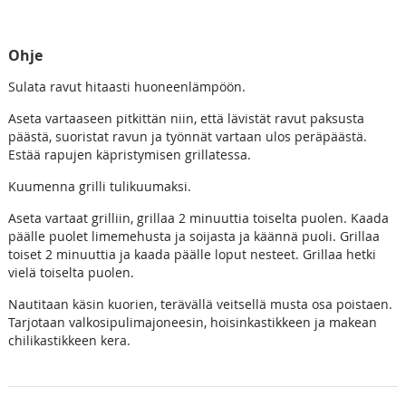
Ohje
Sulata ravut hitaasti huoneenlämpöön.
Aseta vartaaseen pitkittän niin, että lävistät ravut paksusta
päästä, suoristat ravun ja työnnät vartaan ulos peräpäästä.
Estää rapujen käpristymisen grillatessa.
Kuumenna grilli tulikuumaksi.
Aseta vartaat grilliin, grillaa 2 minuuttia toiselta puolen. Kaada
päälle puolet limemehusta ja soijasta ja käännä puoli. Grillaa
toiset 2 minuuttia ja kaada päälle loput nesteet. Grillaa hetki
vielä toiselta puolen.
Nautitaan käsin kuorien, terävällä veitsellä musta osa poistaen.
Tarjotaan valkosipulimajoneesin, hoisinkastikkeen ja makean
chilikastikkeen kera.