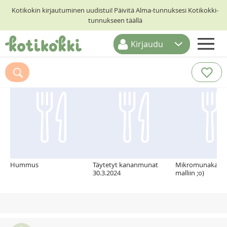
Kotikokin kirjautuminen uudistui! Päivitä Alma-tunnuksesi Kotikokki-
tunnukseen täällä
Kirjaudu
ETUSIVU
Suosittelemme myös
RESEPTIHAKU
RUOKATEEMAT
KESKUSTELUT
KOTIKOKIT
Hummus
Täytetyt kananmunat
Mikromunakas i
30.3.2024
malliin ;o)