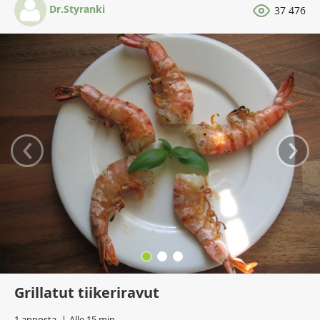
Dr.Styranki
37 476
‹
›
Grillatut tiikeriravut
1 annosta
Alle 15 min