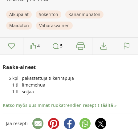
Alkupalat
Sokeriton
Kananmunaton
Maidoton
Vähärasvainen
4
5
Raaka-aineet
5
kpl
pakastettuja tiikerirapuja
1
tl
limemehua
1
tl
soijaa
Katso myös uusimmat ruokatrendien reseptit täältä »
Jaa resepti