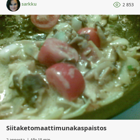
sarkku
2 853
Siitaketomaattimunakaspaistos
2 annosta
Alle 15 min