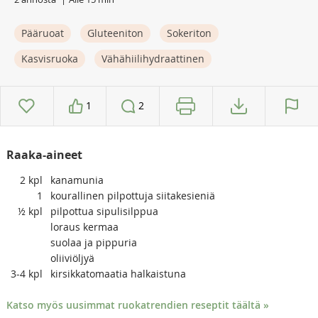
Pääruoat
Gluteeniton
Sokeriton
Kasvisruoka
Vähähiilihydraattinen
1
2
Raaka-aineet
2
kpl
kanamunia
1
kourallinen pilpottuja siitakesieniä
½
kpl
pilpottua sipulisilppua
loraus kermaa
suolaa ja pippuria
oliiviöljyä
3-4
kpl
kirsikkatomaatia halkaistuna
Katso myös uusimmat ruokatrendien reseptit täältä »