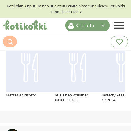
Kotikokin kirjautuminen uudistui! Päivitä Alma-tunnuksesi Kotikokki-
tunnukseen täällä
Kirjaudu
ETUSIVU
Suosittelemme myös
RESEPTIHAKU
RUOKATEEMAT
KESKUSTELUT
KOTIKOKIT
Metsäsienirisotto
Intialainen voikana/
Täytetty kesäkurp
butterchicken
7.3.2024