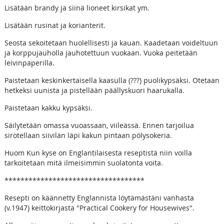
Lisätään brandy ja siinä lioneet kirsikat ym.
Lisätään rusinat ja korianterit.
Seosta sekoitetaan huolellisesti ja kauan. Kaadetaan voideltuun
ja korppujauholla jauhotettuun vuokaan. Vuoka peitetään
leivinpaperilla.
Paistetaan keskinkertaisella kaasulla (???) puolikypsäksi. Otetaan
hetkeksi uunista ja pistellään päällyskuori haarukalla.
Paistetaan kakku kypsäksi.
Säilytetään omassa vuoassaan, viileässä. Ennen tarjoilua
sirotellaan siivilän läpi kakun pintaan pölysokeria.
Huom Kun kyse on Englantilaisesta reseptistä niin voilla
tarkoitetaan mitä ilmeisimmin suolatonta voita.
***********************************
Resepti on käännetty Englannista löytämästäni vanhasta
(v.1947) keittokirjasta "Practical Cookery for Housewives".