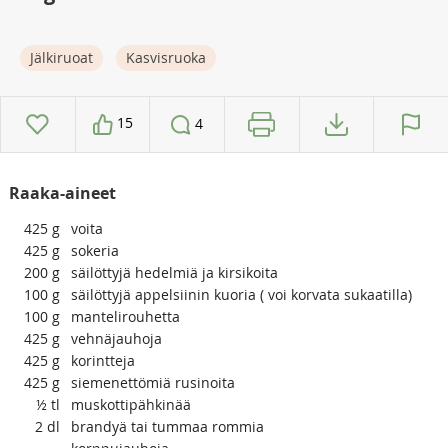
Jälkiruoat
Kasvisruoka
15
4
Raaka-aineet
425
g
voita
425
g
sokeria
200
g
säilöttyjä hedelmiä ja kirsikoita
100
g
säilöttyjä appelsiinin kuoria ( voi korvata sukaatilla)
100
g
mantelirouhetta
425
g
vehnäjauhoja
425
g
korintteja
425
g
siemenettömiä rusinoita
½
tl
muskottipähkinää
2
dl
brandyä tai tummaa rommia