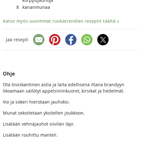
korppujauhoja
8
kananmunaa
Katso myös uusimmat ruokatrendien reseptit täältä »
Jaa resepti
Ohje
Ota tiiviskantinen astia ja laita edellisenä iltana brandyyn
likoamaan säilötyt appelsiininkuoret, kirsikat ja hedelmät.
Voi ja sokeri hierotaan jauhoksi.
Munat sekoitetaan yksitellen joukkoon.
Lisätään vehnäjauhot siivilän läpi.
Lisätään rouhittu manteli.