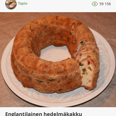
Tapio
59 156
Englantilainen hedelmäkakku