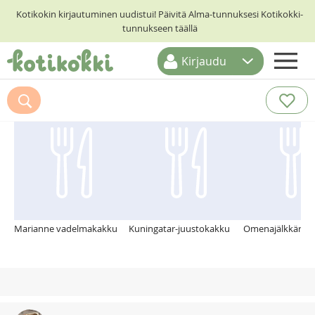
Kotikokin kirjautuminen uudistui! Päivitä Alma-tunnuksesi Kotikokki-
tunnukseen täällä
Kirjaudu
ETUSIVU
Suosittelemme myös
RESEPTIHAKU
RUOKATEEMAT
KESKUSTELUT
KOTIKOKIT
Marianne vadelmakakku
Kuningatar-juustokakku
Omenajälkkäri 18