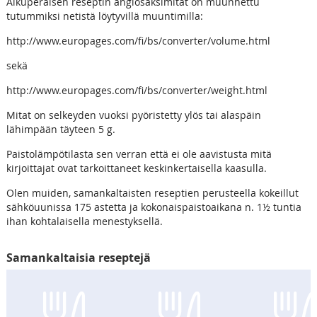
Alkuperäisen reseptin anglosaksimitat on muunnettu
tutummiksi netistä löytyvillä muuntimilla:
http://www.europages.com/fi/bs/converter/volume.html
sekä
http://www.europages.com/fi/bs/converter/weight.html
Mitat on selkeyden vuoksi pyöristetty ylös tai alaspäin
lähimpään täyteen 5 g.
Paistolämpötilasta sen verran että ei ole aavistusta mitä
kirjoittajat ovat tarkoittaneet keskinkertaisella kaasulla.
Olen muiden, samankaltaisten reseptien perusteella kokeillut
sähköuunissa 175 astetta ja kokonaispaistoaikana n. 1½ tuntia
ihan kohtalaisella menestyksellä.
Samankaltaisia reseptejä