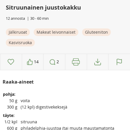
Sitruunainen juustokakku
12 annosta
30 - 60 min
Jälkiruoat
Makeat leivonnaiset
Gluteeniton
Kasvisruoka
14
2
Raaka-aineet
pohja:
50
g
voita
300
g
(12 kpl) digestivekeksejä
täyte:
1/2
kpl
sitruuna
600
g
philadelphia-juustoa (tai muuta maustamatonta