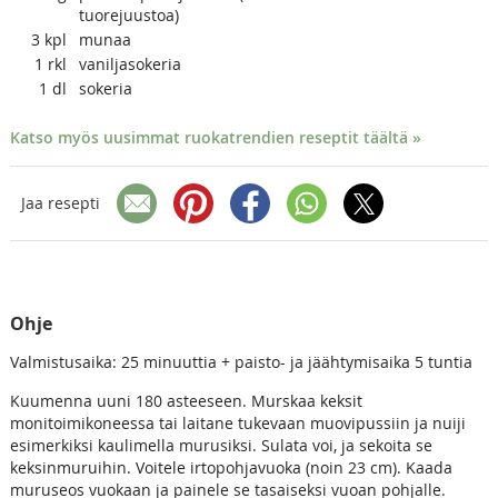
tuorejuustoa)
3
kpl
munaa
1
rkl
vaniljasokeria
1
dl
sokeria
Katso myös uusimmat ruokatrendien reseptit täältä »
Jaa resepti
Ohje
Valmistusaika: 25 minuuttia + paisto- ja jäähtymisaika 5 tuntia
Kuumenna uuni 180 asteeseen. Murskaa keksit
monitoimikoneessa tai laitane tukevaan muovipussiin ja nuiji
esimerkiksi kaulimella murusiksi. Sulata voi, ja sekoita se
keksinmuruihin. Voitele irtopohjavuoka (noin 23 cm). Kaada
muruseos vuokaan ja painele se tasaiseksi vuoan pohjalle.