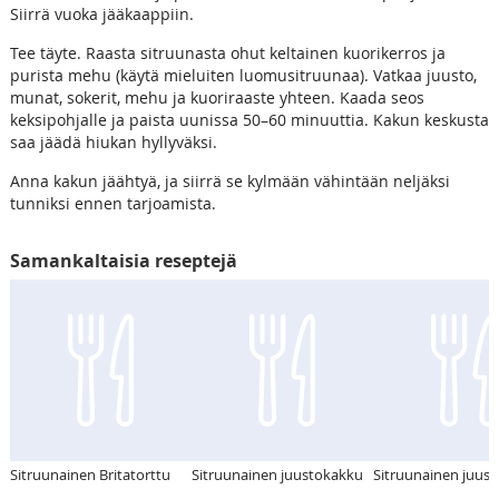
Siirrä vuoka jääkaappiin.
Tee täyte. Raasta sitruunasta ohut keltainen kuorikerros ja
purista mehu (käytä mieluiten luomusitruunaa). Vatkaa juusto,
munat, sokerit, mehu ja kuoriraaste yhteen. Kaada seos
keksipohjalle ja paista uunissa 50–60 minuuttia. Kakun keskusta
saa jäädä hiukan hyllyväksi.
Anna kakun jäähtyä, ja siirrä se kylmään vähintään neljäksi
tunniksi ennen tarjoamista.
Samankaltaisia reseptejä
Sitruunainen Britatorttu
Sitruunainen juustokakku
Sitruunainen juus