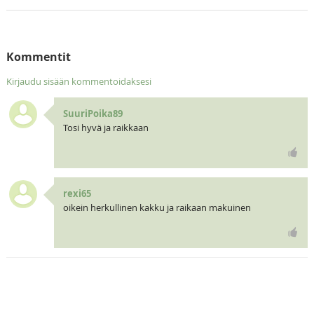
Kommentit
Kirjaudu sisään kommentoidaksesi
SuuriPoika89
Tosi hyvä ja raikkaan
rexi65
oikein herkullinen kakku ja raikaan makuinen