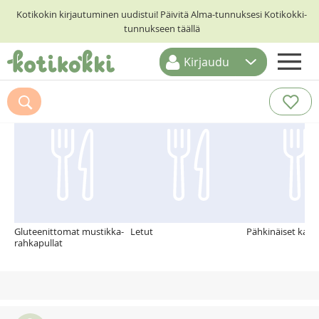
Kotikokin kirjautuminen uudistui! Päivitä Alma-tunnuksesi Kotikokki-
tunnukseen täällä
Kirjaudu
ETUSIVU
Suosittelemme myös
RESEPTIHAKU
RUOKATEEMAT
KESKUSTELUT
KOTIKOKIT
Gluteenittomat mustikka-
Letut
Pähkinäiset kaur
rahkapullat