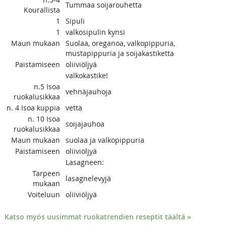
Tummaa soijarouhetta
Kourallista
1
Sipuli
1
valkosipulin kynsi
Maun mukaan
Suolaa, oreganoa, valkopippuria,
mustapippuria ja soijakastiketta
Paistamiseen
oliiviöljyä
valkokastike!
n.5
Isoa
vehnäjauhoja
ruokalusikkaa
n. 4
Isoa kuppia
vettä
n. 10
Isoa
soijajauhoa
ruokalusikkaa
Maun mukaan
suolaa ja valkopippuria
Paistamiseen
oliiviöljyä
Lasagneen:
Tarpeen
lasagnelevyjä
mukaan
Voiteluun
oliiviöljyä
Katso myös uusimmat ruokatrendien reseptit täältä »