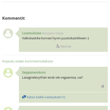
Kommentit
Luomukissa
Reseptin tekijä
Valkokastike korvasi hyvin juustokastikkeen :)
Seuraa
Kirjaudu sisään kommentoidaksesi
SeppanenAnni
Lasagnelevythän eivät ole vegaanisia, vai?
Katso kaikki vastaukset (
1
)