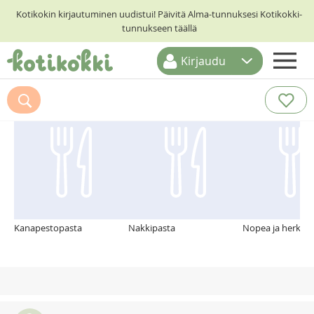
Kotikokin kirjautuminen uudistui! Päivitä Alma-tunnuksesi Kotikokki-
tunnukseen täällä
Kirjaudu
ETUSIVU
Suosittelemme myös
RESEPTIHAKU
RUOKATEEMAT
KESKUSTELUT
KOTIKOKIT
Kanapestopasta
Nakkipasta
Nopea ja herkull