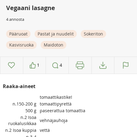
Vegaani lasagne
4 annosta
Pääruoat
Pastat ja nuudelit
Sokeriton
Kasvisruoka
Maidoton
1
4
Raaka-aineet
tomaattikastike!
n.150-200
g
tomaattipyrettä
500
g
paseerattua tomaattia
n.2
Isoa
vehnäjauhoja
ruokalusikkaa
n.2
Isoa kuppia
vettä
n.3-4