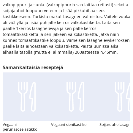
valkopippuri ja suola. (valkopippuria saa laittaa reilusti) sekoita
soijajauhot loppuun veteen ja lisää pikkuhiljaa seos
kastikkeeseen. Tarkista maku! Lasagnen valmistus. Voitele vuoka
oliiviöljyllä ja lisää pohjalle kerros valkokastiketta. Laita sen
päälle 1kerros lasagnelevyjä ja sen pälle kerros
tomaattikastiketta ja sen jälkeen valkokastiketta. Jatka näin
kunnes tomaattikastike loppuu. Viimeisen lasagnelevykerroksen
päälle laita ainoastaan valkokastiketta. Paista uunissa aika
alhaalla tasolla (mutta ei alimmalla) 200asteessa n.45min.
Samankaltaisia reseptejä
Vegaani
Vegaani sienikastike
Soijarouhe lasagne
perunasoselaatikko