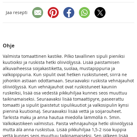
Jaa resepti
Ohje
Valmista tomaattinen kastike. Pilko tavallinen sipuli pieniksi
kuutioiksi ja ruskista hetki oliiviöljyssä. Lisää paistamisen
alkuvaiheessa soijakastiketta, suolaa, mustapippuria ja
valkopippuria. Kun sipulit ovat hetken ruskistuneet, siirrä ne
johonkin astiaan odottamaan. Seuraavaksi ruskista vehnäjauhot
oliiviöljyssä. Kun vehnäjauhot ovat ruskistuneet kauniin
ruskeiksi, lisää osa vedestä pikkuhiljaa kunnes seos muuttuu
taikinamaiseksi. Seuraavaksi lisää tomaattipyre, paseerattu
tomaatti ja sipulit (paistetut sipulikuutiot ja valkosipulin kynsi
pieninä kuutioina). Seuraavaksi lisää vettä ja soijarouheet.
Tarkista maku ja anna hautua miedolla lämmöllä n. 5min.
Valkokastikeen valmistus. Paista vehnäjauhoja hetki oliiviöljyssä
mutta älä anna ruskistua. Lisää pikkuhiljaa 1,5-2 isoa kuppia
vettä kunnes seos muuttuu taikinamaiseksi. Sen jälkeen lisää