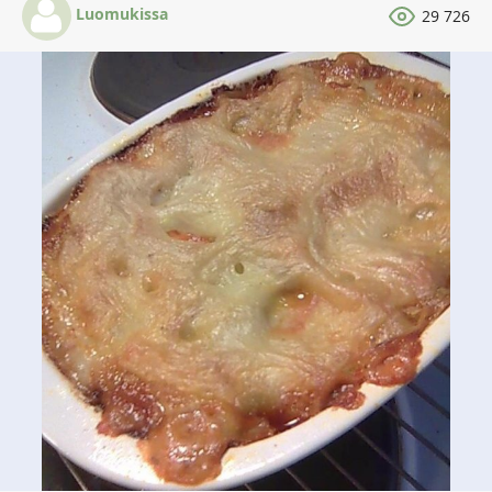
Luomukissa
29 726