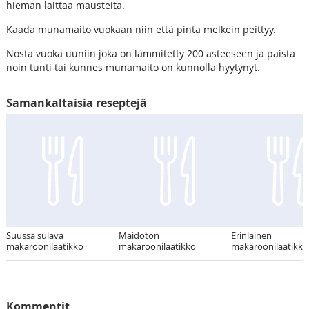
hieman laittaa mausteita.
Kaada munamaito vuokaan niin että pinta melkein peittyy.
Nosta vuoka uuniin joka on lämmitetty 200 asteeseen ja paista
noin tunti tai kunnes munamaito on kunnolla hyytynyt.
Samankaltaisia reseptejä
Suussa sulava
Maidoton
Erinlainen
makaroonilaatikko
makaroonilaatikko
makaroonilaatikko
Kommentit