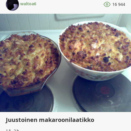
waltoa6
16 944
Juustoinen makaroonilaatikko
1,5 - 2 h