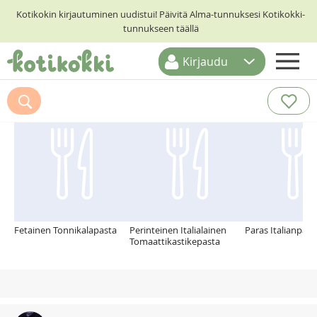
Kotikokin kirjautuminen uudistui! Päivitä Alma-tunnuksesi Kotikokki-
tunnukseen täällä
Kirjaudu
ETUSIVU
Suosittelemme myös
RESEPTIHAKU
RUOKATEEMAT
KESKUSTELUT
KOTIKOKIT
Fetainen Tonnikalapasta
Perinteinen Italialainen
Paras Italianpata
Tomaattikastikepasta