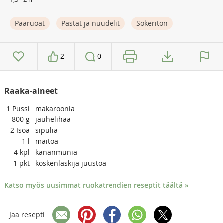
Pääruoat
Pastat ja nuudelit
Sokeriton
2
0
Raaka-aineet
1
Pussi
makaroonia
800
g
jauhelihaa
2
Isoa
sipulia
1
l
maitoa
4
kpl
kananmunia
1
pkt
koskenlaskija juustoa
Katso myös uusimmat ruokatrendien reseptit täältä »
Jaa resepti